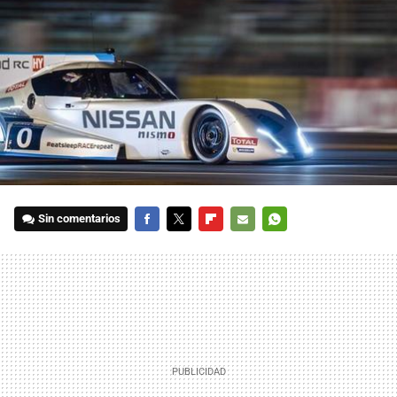
Sin comentarios
FACEBOOK
TWITTER
FLIPBOARD
E-
WHATSAPP
MAIL