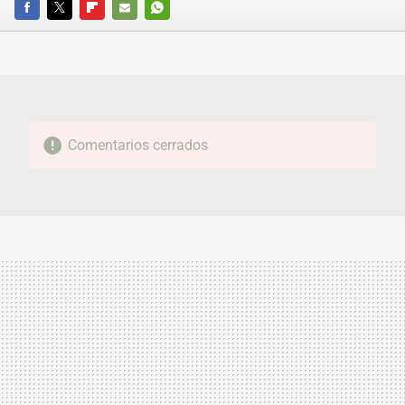
FACEBOOK
TWITTER
FLIPBOARD
E-
WHATSAPP
MAIL
Comentarios cerrados