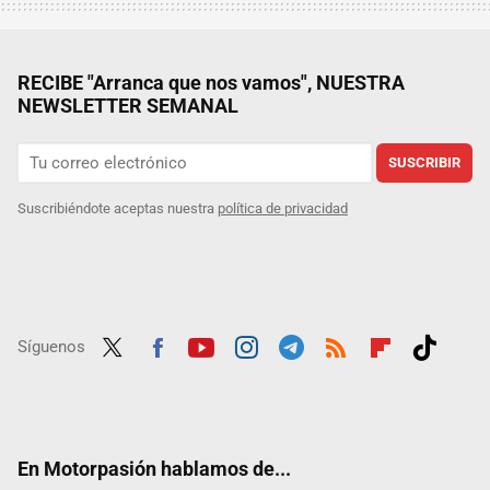
RECIBE "Arranca que nos vamos", NUESTRA
NEWSLETTER SEMANAL
SUSCRIBIR
Suscribiéndote aceptas nuestra
política de privacidad
Síguenos
Twit
Fac
Yout
Inst
Tele
RSS
Flip
Tikt
ter
ebo
ube
agra
gra
boar
ok
ok
m
m
d
En Motorpasión hablamos de...