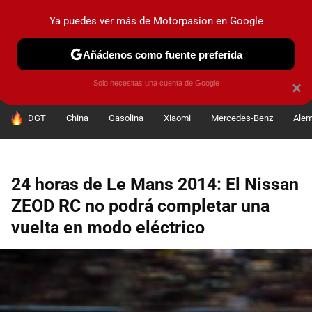
Ya puedes ver más de Motorpasion en Google
PRUEBAS
COCHES ELÉCTRICOS
OBSERVATORIO
F1
Añádenos como fuente preferida
Solo necesitas una cuenta de Google
×
HOY SE HABLA DE
DGT
China
Gasolina
Xiaomi
Mercedes-Benz
Alem
24 horas de Le Mans 2014: El Nissan
ZEOD RC no podrá completar una
vuelta en modo eléctrico