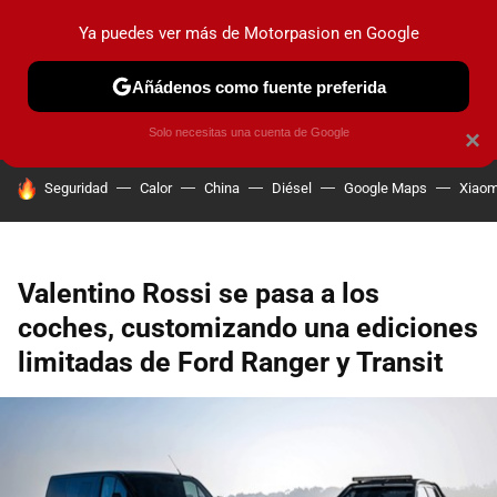
Ya puedes ver más de Motorpasion en Google
PRUEBAS
COCHES ELÉCTRICOS
OBSERVATORIO
F1
Añádenos como fuente preferida
Solo necesitas una cuenta de Google
×
HOY SE HABLA DE
Seguridad
Calor
China
Diésel
Google Maps
Xiaom
Valentino Rossi se pasa a los
coches, customizando una ediciones
limitadas de Ford Ranger y Transit