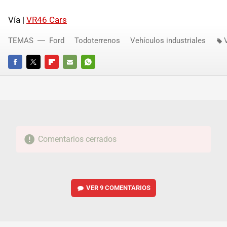
Vía |
VR46 Cars
TEMAS
Ford
Todoterrenos
Vehículos industriales
FACEBOOK
TWITTER
FLIPBOARD
E-
WHATSAPP
MAIL
Comentarios cerrados
VER
9 COMENTARIOS