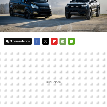
9 comentarios
FACEBOOK
TWITTER
FLIPBOARD
E-
WHATSAPP
MAIL