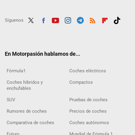
Síguenos
Twit
Fac
Yout
Inst
Tele
RSS
Flip
Tikt
ter
ebo
ube
agra
gra
boar
ok
ok
m
m
d
En Motorpasión hablamos de...
Fórmula1
Coches eléctricos
Coches híbridos y
Compactos
enchufables
SUV
Pruebas de coches
Rumores de coches
Precios de coches
Comparativa de coches
Coches autónomos
Futuro
Mundial de Fórmula 1