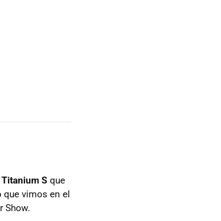
o
Titanium S
que
o que vimos en el
r Show.