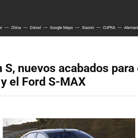
or
China
Diésel
Google Maps
Xiaomi
CUPRA
Aleman
 S, nuevos acabados para 
y el Ford S-MAX