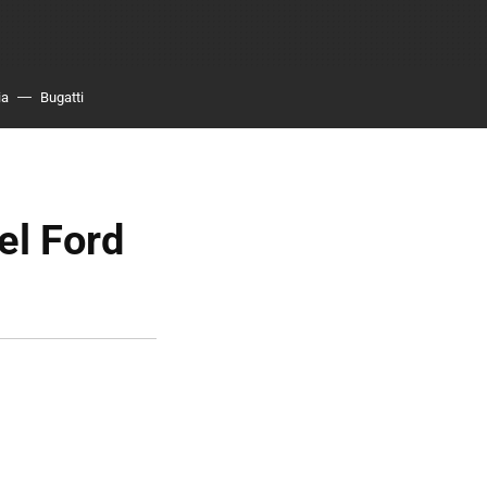
ia
Bugatti
el Ford