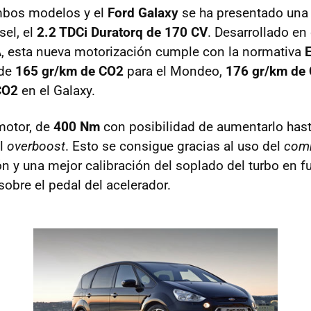
mbos modelos y el
Ford Galaxy
se ha presentado una
sel, el
2.2 TDCi Duratorq de 170 CV
. Desarrollado en
, esta nueva motorización cumple con la normativa
E
 de
165 gr/km de CO2
para el Mondeo,
176 gr/km de
CO2
en el Galaxy.
motor, de
400 Nm
con posibilidad de aumentarlo has
el
overboost
. Esto se consigue gracias al uso del
comm
ón y una mejor calibración del soplado del turbo en f
sobre el pedal del acelerador.