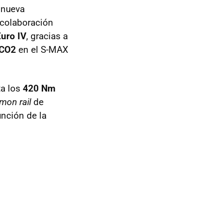
 nueva
 colaboración
uro IV
, gracias a
 CO2
en el S-MAX
ta los
420 Nm
on rail
de
unción de la