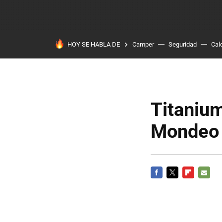
HOY SE HABLA DE
Camper
Seguridad
Cal
Titanium
Mondeo 
FACEBOOK
TWITTER
FLIPBOARD
E-
MAIL