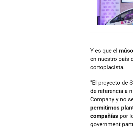
Y es que el
múscu
en nuestro país 
cortoplacista.
"El proyecto de 
de referencia a n
Company y no ser
permitirnos plan
compañías
por lo
government partn