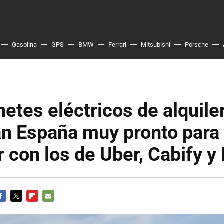
Gasolina
GPS
BMW
Ferrari
Mitsubishi
Porsche
netes eléctricos de alquile
án España muy pronto para
 con los de Uber, Cabify y
ACEBOOK
TWITTER
FLIPBOARD
E-
MAIL