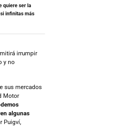
 quiere ser la
si infinitas más
mitirá irrumpir
o y no
 de sus mercados
rd Motor
odemos
fren algunas
r Puigví,