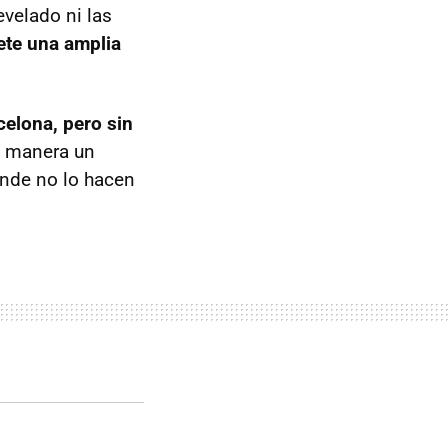
evelado ni las
te una amplia
celona, pero sin
a manera un
onde no lo hacen