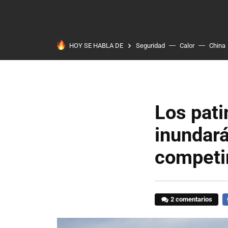
HOY SE HABLA DE
Seguridad
Calor
China
Los pati
inundar
competir
2 comentarios
F