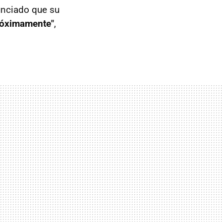
unciado que su
próximamente"
,