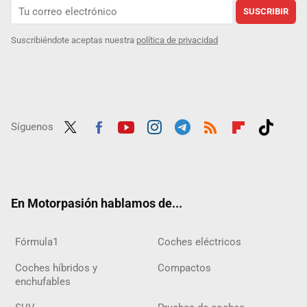
SUSCRIBIR
Suscribiéndote aceptas nuestra
política de privacidad
Síguenos
Twit
Fac
Yout
Inst
Tele
RSS
Flip
Tikt
ter
ebo
ube
agra
gra
boar
ok
ok
m
m
d
En Motorpasión hablamos de...
Fórmula1
Coches eléctricos
Coches híbridos y
Compactos
enchufables