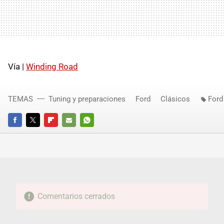
Vía |
Winding Road
TEMAS
Tuning y preparaciones
Ford
Clásicos
Ford
FACEBOOK
TWITTER
FLIPBOARD
E-
WHATSAPP
MAIL
Comentarios cerrados