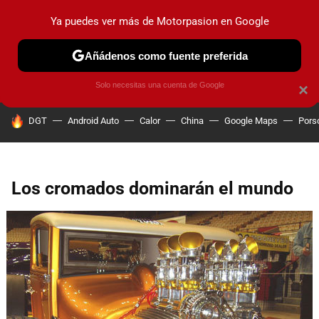
Ya puedes ver más de Motorpasion en Google
PRUEBAS
COCHES ELÉCTRICOS
OBSERVATORIO
F1
Añádenos como fuente preferida
Solo necesitas una cuenta de Google
×
HOY SE HABLA DE
DGT
Android Auto
Calor
China
Google Maps
Pors
Los cromados dominarán el mundo