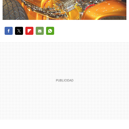
FACEBOOK
TWITTER
FLIPBOARD
E-
WHATSAPP
MAIL