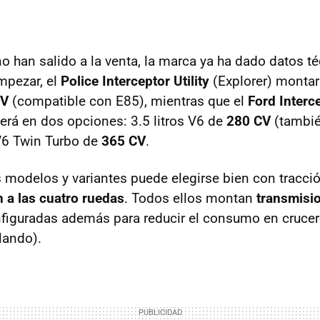
o han salido a la venta, la marca ya ha dado datos t
mpezar, el
Police Interceptor Utility
(Explorer) montará
CV
(compatible con E85), mientras que el
Ford Interc
cerá en dos opciones: 3.5 litros V6 de
280 CV
(tambié
V6 Twin Turbo de
365 CV
.
s modelos y variantes puede elegirse bien con tracci
n a las cuatro ruedas
. Todos ellos montan
transmisi
nfiguradas además para reducir el consumo en crucer
lando).