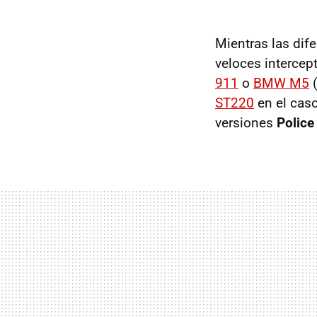
Mientras las dife
veloces intercep
911
o
BMW
M5
(
ST220
en el caso
versiones
Police