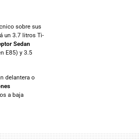
écnico sobre sus
 un 3.7 litros Ti-
eptor Sedan
n E85) y 3.5
ón delantera o
ones
os a baja