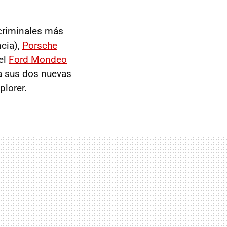
 criminales más
ncia),
Porsche
el
Ford Mondeo
ta sus dos nuevas
plorer.