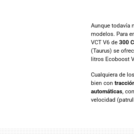
Aunque todavía n
modelos. Para e
VCT
V6 de
300 
(Taurus) se ofre
litros Ecoboost 
Cualquiera de lo
bien con
tracció
automáticas
, co
velocidad (patrul