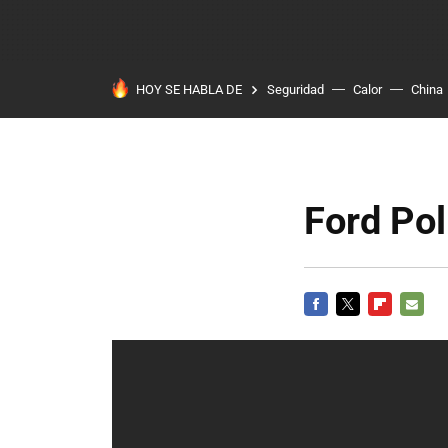
HOY SE HABLA DE
Seguridad
Calor
China
Ford Pol
FACEBOOK
TWITTER
FLIPBOARD
E-
MAIL