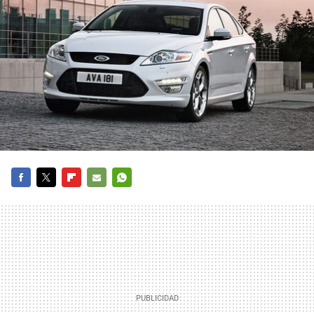
FACEBOOK
TWITTER
FLIPBOARD
E-
WHATSAPP
MAIL