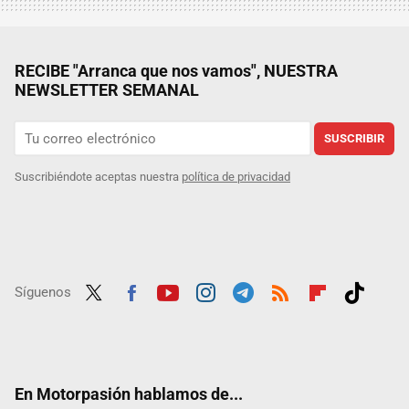
RECIBE "Arranca que nos vamos", NUESTRA
NEWSLETTER SEMANAL
SUSCRIBIR
Suscribiéndote aceptas nuestra
política de privacidad
Síguenos
Twit
Fac
Yout
Inst
Tele
RSS
Flip
Tikt
ter
ebo
ube
agra
gra
boar
ok
ok
m
m
d
En Motorpasión hablamos de...