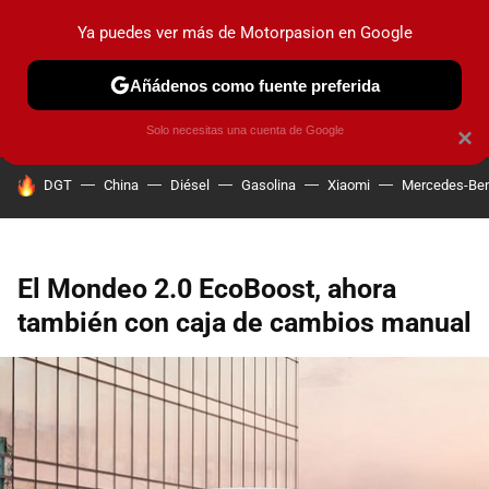
Ya puedes ver más de Motorpasion en Google
PRUEBAS
COCHES ELÉCTRICOS
OBSERVATORIO
F1
Añádenos como fuente preferida
Solo necesitas una cuenta de Google
×
HOY SE HABLA DE
DGT
China
Diésel
Gasolina
Xiaomi
Mercedes-Be
El Mondeo 2.0 EcoBoost, ahora
también con caja de cambios manual