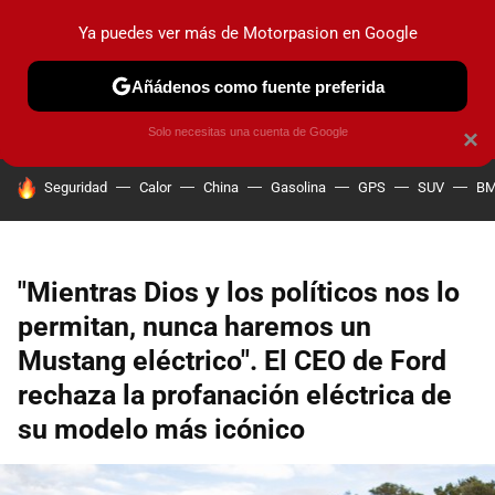
Ya puedes ver más de Motorpasion en Google
PRUEBAS
COCHES ELÉCTRICOS
OBSERVATORIO
F1
Añádenos como fuente preferida
Solo necesitas una cuenta de Google
×
HOY SE HABLA DE
Seguridad
Calor
China
Gasolina
GPS
SUV
B
"Mientras Dios y los políticos nos lo
permitan, nunca haremos un
Mustang eléctrico". El CEO de Ford
rechaza la profanación eléctrica de
su modelo más icónico