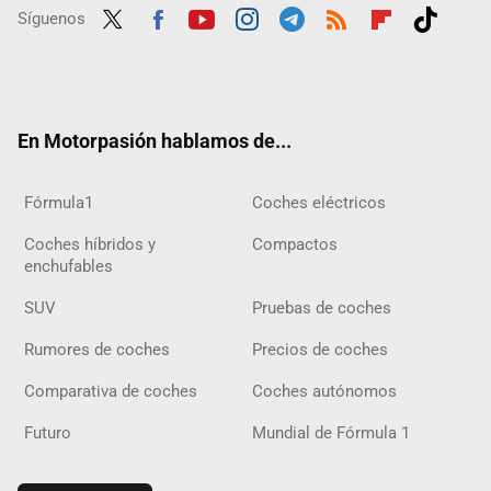
Síguenos
Twit
Fac
Yout
Inst
Tele
RSS
Flip
Tikt
ter
ebo
ube
agra
gra
boar
ok
ok
m
m
d
En Motorpasión hablamos de...
Fórmula1
Coches eléctricos
Coches híbridos y
Compactos
enchufables
SUV
Pruebas de coches
Rumores de coches
Precios de coches
Comparativa de coches
Coches autónomos
Futuro
Mundial de Fórmula 1