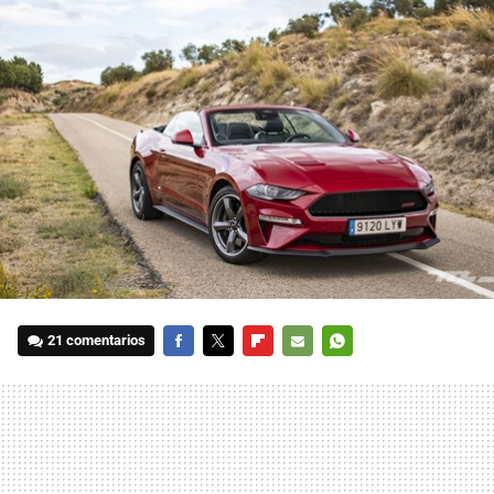
21 comentarios
FACEBOOK
TWITTER
FLIPBOARD
E-
WHATSAPP
MAIL