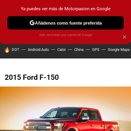
Ya puedes ver más de Motorpasion en Google
PRUEBAS
COCHES ELÉCTRICOS
OBSERVATORIO
F1
Añádenos como fuente preferida
Solo necesitas una cuenta de Google
×
HOY SE HABLA DE
DGT
Android Auto
Calor
China
GPS
Google Maps
2015 Ford F-150