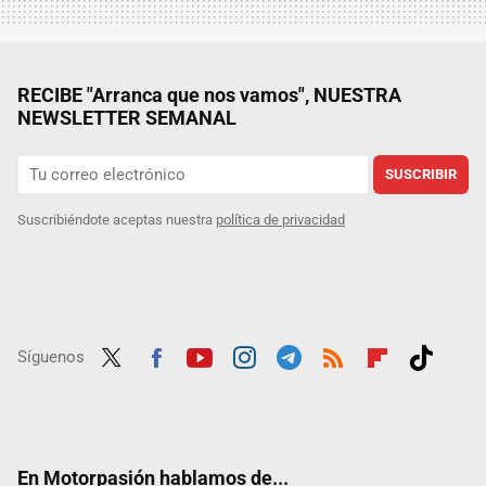
RECIBE "Arranca que nos vamos", NUESTRA
NEWSLETTER SEMANAL
SUSCRIBIR
Suscribiéndote aceptas nuestra
política de privacidad
Síguenos
Twit
Fac
Yout
Inst
Tele
RSS
Flip
Tikt
ter
ebo
ube
agra
gra
boar
ok
ok
m
m
d
En Motorpasión hablamos de...