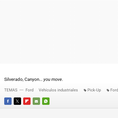
Silverado, Canyon...
you move
.
TEMAS
Ford
Vehículos industriales
Pick-Up
Ford
FACEBOOK
TWITTER
FLIPBOARD
E-
WHATSAPP
MAIL