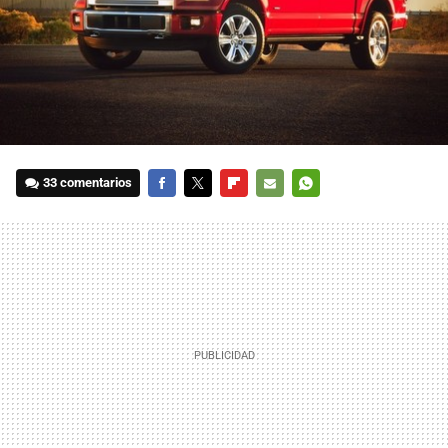
33 comentarios
FACEBOOK
TWITTER
FLIPBOARD
E-
WHATSAPP
MAIL