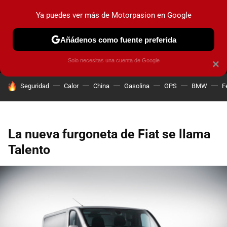
Ya puedes ver más de Motorpasion en Google
MENÚ
NUEVO
Añádenos como fuente preferida
PRUEBAS
COCHES ELÉCTRICOS
OBSERVATORIO
F1
Solo necesitas una cuenta de Google
×
HOY SE HABLA DE
Seguridad
Calor
China
Gasolina
GPS
BMW
F
La nueva furgoneta de Fiat se llama
Talento