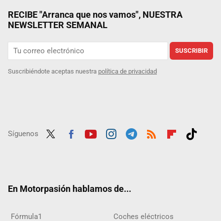
RECIBE "Arranca que nos vamos", NUESTRA
NEWSLETTER SEMANAL
SUSCRIBIR
Suscribiéndote aceptas nuestra
política de privacidad
Síguenos
Twit
Fac
Yout
Inst
Tele
RSS
Flip
Tikt
ter
ebo
ube
agra
gra
boar
ok
ok
m
m
d
En Motorpasión hablamos de...
Fórmula1
Coches eléctricos