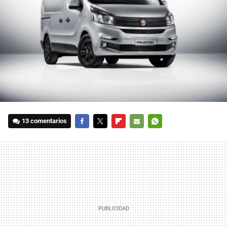
13 comentarios
FACEBOOK
TWITTER
FLIPBOARD
E-
WHATSAPP
MAIL