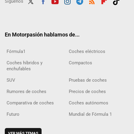
Síguenos
Twit
Fac
Yout
Inst
Tele
RSS
Flip
Tikt
ter
ebo
ube
agra
gra
boar
ok
ok
m
m
d
En Motorpasión hablamos de...
Fórmula1
Coches eléctricos
Coches híbridos y
Compactos
enchufables
SUV
Pruebas de coches
Rumores de coches
Precios de coches
Comparativa de coches
Coches autónomos
Futuro
Mundial de Fórmula 1
VER MÁS TEMAS