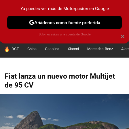
Ya puedes ver más de Motorpasion en Google
PRUEBAS
COCHES ELÉCTRICOS
OBSERVATORIO
F1
Añádenos como fuente preferida
Solo necesitas una cuenta de Google
×
HOY SE HABLA DE
DGT
China
Gasolina
Xiaomi
Mercedes-Benz
Alem
Fiat lanza un nuevo motor Multijet
de 95 CV