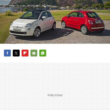
FACEBOOK
TWITTER
FLIPBOARD
E-
WHATSAPP
MAIL