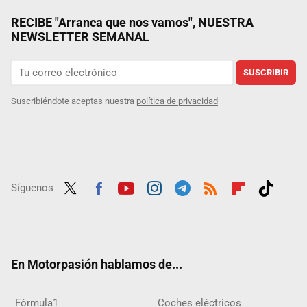
RECIBE "Arranca que nos vamos", NUESTRA
NEWSLETTER SEMANAL
SUSCRIBIR
Suscribiéndote aceptas nuestra
política de privacidad
Síguenos
Twit
Fac
Yout
Inst
Tele
RSS
Flip
Tikt
ter
ebo
ube
agra
gra
boar
ok
ok
m
m
d
En Motorpasión hablamos de...
Fórmula1
Coches eléctricos