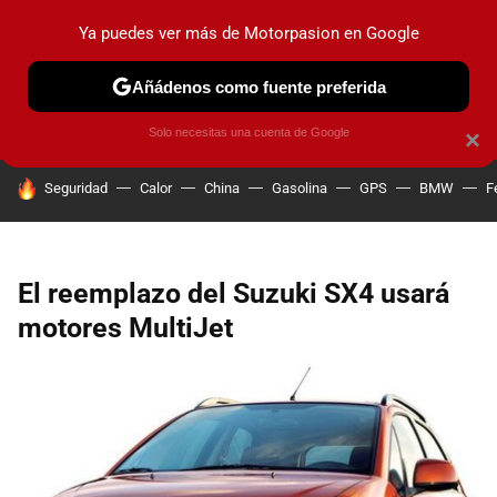
Ya puedes ver más de Motorpasion en Google
PRUEBAS
COCHES ELÉCTRICOS
OBSERVATORIO
F1
Añádenos como fuente preferida
Solo necesitas una cuenta de Google
×
HOY SE HABLA DE
Seguridad
Calor
China
Gasolina
GPS
BMW
F
El reemplazo del Suzuki SX4 usará
motores MultiJet