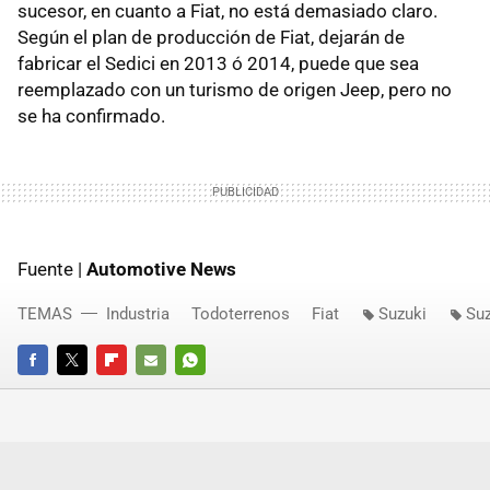
sucesor, en cuanto a Fiat, no está demasiado claro.
Según el plan de producción de Fiat, dejarán de
fabricar el Sedici en 2013 ó 2014, puede que sea
reemplazado con un turismo de origen Jeep, pero no
se ha confirmado.
Fuente |
Automotive News
TEMAS
Industria
Todoterrenos
Fiat
Suzuki
Su
FACEBOOK
TWITTER
FLIPBOARD
E-
WHATSAPP
MAIL