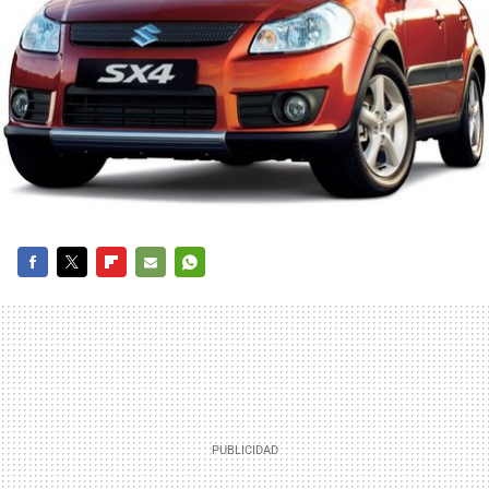
FACEBOOK
TWITTER
FLIPBOARD
E-
WHATSAPP
MAIL