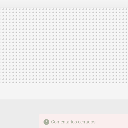
FACEBOOK
TWITTER
FLIPBOARD
E-
MAIL
Comentarios cerrados