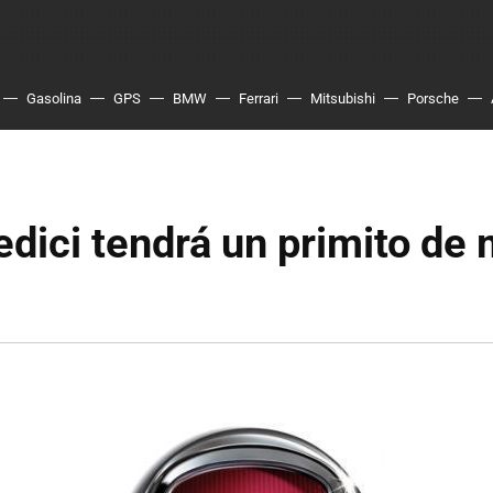
Gasolina
GPS
BMW
Ferrari
Mitsubishi
Porsche
Sedici tendrá un primito de