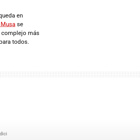
queda en
 Musa
se
un complejo más
para todos.
dici