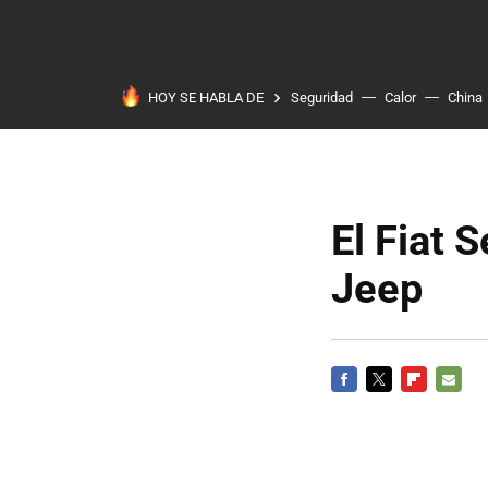
HOY SE HABLA DE
Seguridad
Calor
China
El Fiat 
Jeep
FACEBOOK
TWITTER
FLIPBOARD
E-
MAIL