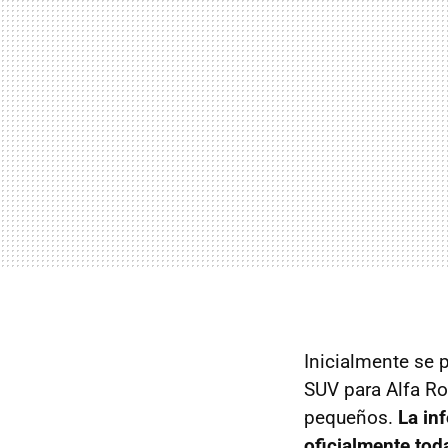
Inicialmente se 
SUV
para Alfa R
pequeños.
La in
oficialmente tod