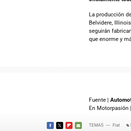
La producción de
Belvidere, Illinois
seguirán fabrica
que enorme y más
Fuente |
Automot
En Motorpasión 
TEMAS
Fiat