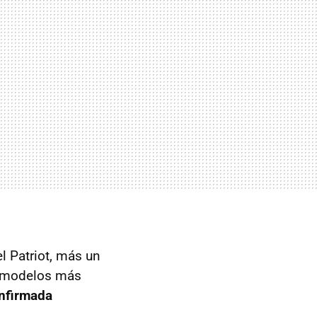
l Patriot, más un
n modelos más
onfirmada