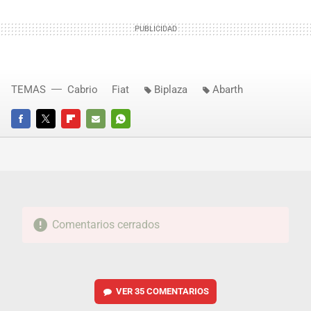
TEMAS
Cabrio
Fiat
Biplaza
Abarth
FACEBOOK
TWITTER
FLIPBOARD
E-
WHATSAPP
MAIL
Comentarios cerrados
VER
35 COMENTARIOS