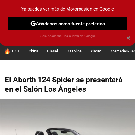
Ya puedes ver más de Motorpasion en Google
PRUEBAS
COCHES ELÉCTRICOS
OBSERVATORIO
F1
Añádenos como fuente preferida
Solo necesitas una cuenta de Google
×
HOY SE HABLA DE
DGT
China
Diésel
Gasolina
Xiaomi
Mercedes-Be
El Abarth 124 Spider se presentará
en el Salón Los Ángeles