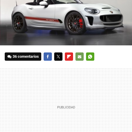
36 comentarios
FACEBOOK
TWITTER
FLIPBOARD
E-
WHATSAPP
MAIL