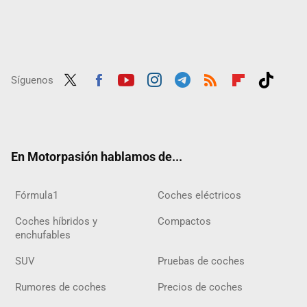
Síguenos
Twit
Fac
Yout
Inst
Tele
RSS
Flip
Tikt
ter
ebo
ube
agra
gra
boar
ok
ok
m
m
d
En Motorpasión hablamos de...
Fórmula1
Coches eléctricos
Coches híbridos y
Compactos
enchufables
SUV
Pruebas de coches
Rumores de coches
Precios de coches