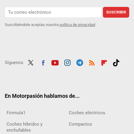
SUSCRIBIR
Suscribiéndote aceptas nuestra
política de privacidad
Síguenos
Twit
Fac
Yout
Inst
Tele
RSS
Flip
Tikt
ter
ebo
ube
agra
gra
boar
ok
ok
m
m
d
En Motorpasión hablamos de...
Fórmula1
Coches eléctricos
Coches híbridos y
Compactos
enchufables