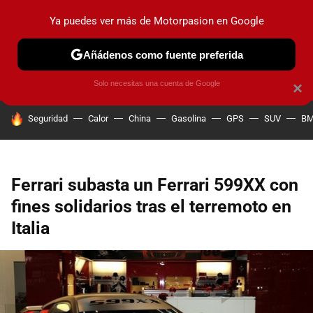
Ya puedes ver más de Motorpasion en Google
PRUEBAS
COCHES ELÉCTRICOS
OBSERVATORIO
F1
Añádenos como fuente preferida
Solo necesitas una cuenta de Google
×
HOY SE HABLA DE
Seguridad
Calor
China
Gasolina
GPS
SUV
B
Ferrari subasta un Ferrari 599XX con
fines solidarios tras el terremoto en
Italia