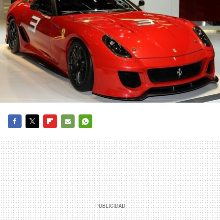
FACEBOOK
TWITTER
FLIPBOARD
E-
WHATSAPP
MAIL