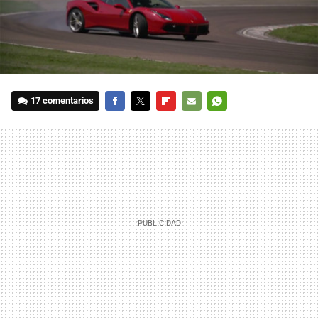
17 comentarios
FACEBOOK
TWITTER
FLIPBOARD
E-
WHATSAPP
MAIL