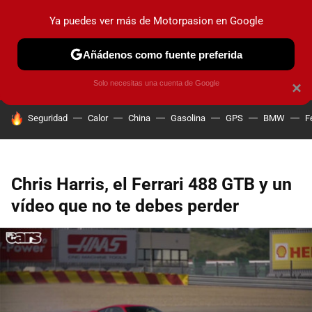
Ya puedes ver más de Motorpasion en Google
PRUEBAS
COCHES ELÉCTRICOS
OBSERVATORIO
F1
Añádenos como fuente preferida
Solo necesitas una cuenta de Google
×
HOY SE HABLA DE
Seguridad
Calor
China
Gasolina
GPS
BMW
F
Chris Harris, el Ferrari 488 GTB y un
vídeo que no te debes perder