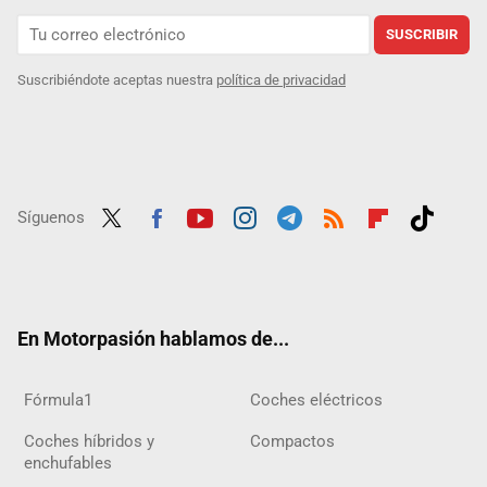
SUSCRIBIR
Suscribiéndote aceptas nuestra
política de privacidad
Síguenos
Twit
Fac
Yout
Inst
Tele
RSS
Flip
Tikt
ter
ebo
ube
agra
gra
boar
ok
ok
m
m
d
En Motorpasión hablamos de...
Fórmula1
Coches eléctricos
Coches híbridos y
Compactos
enchufables