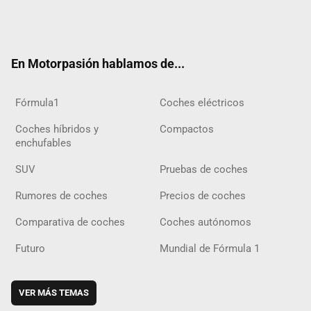
Twit
Fac
Yout
Inst
Tele
RSS
Flip
Tikt
ter
ebo
ube
agra
gra
boar
ok
ok
m
m
d
En Motorpasión hablamos de...
Fórmula1
Coches eléctricos
Coches híbridos y
Compactos
enchufables
SUV
Pruebas de coches
Rumores de coches
Precios de coches
Comparativa de coches
Coches autónomos
Futuro
Mundial de Fórmula 1
VER MÁS TEMAS