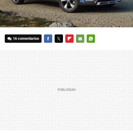
16 comentarios
FACEBOOK
TWITTER
FLIPBOARD
E-
WHATSAPP
MAIL