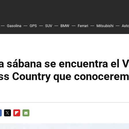
Gasolina
GPS
SUV
BMW
Ferrari
Mitsubishi
Asto
a sábana se encuentra el 
ss Country que conocerem
CEBOOK
TWITTER
FLIPBOARD
E-
MAIL