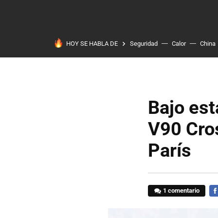
HOY SE HABLA DE
Seguridad
Calor
China
Bajo est
V90 Cro
París
1 comentario
FA