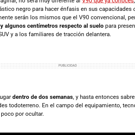
ginar, no será muy diferente al
V90 que ya conoces
lástico negro para hacer énfasis en sus capacidades
ente serán los mismos que el V90 convencional, p
l y algunos centímetros respecto al suelo
para prese
 SUV y a los familiares de tracción delantera.
lugar
dentro de dos semanas
, y hasta entonces sab
es todoterreno. En el campo del equipamiento, tecno
poco por ocultar.