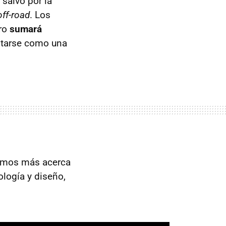
, salvo por la
off-road
. Los
ero
sumará
ntarse como una
remos más acerca
logía y diseño,