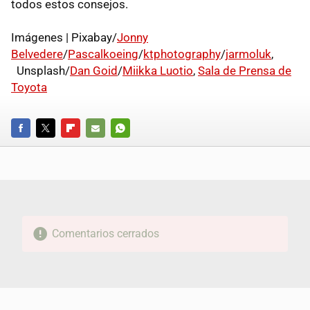
todos estos consejos.
Imágenes | Pixabay/
Jonny
Belvedere
/
Pascalkoeing
/
ktphotography
/
jarmoluk
,
Unsplash/
Dan Goid
/
Miikka Luotio
,
Sala de Prensa de
Toyota
FACEBOOK
TWITTER
FLIPBOARD
E-
WHATSAPP
MAIL
Comentarios cerrados