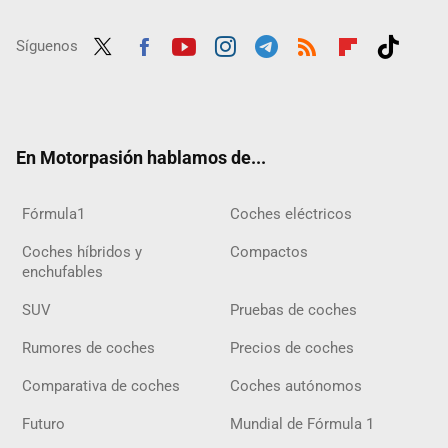
Síguenos
Twit
Fac
Yout
Inst
Tele
RSS
Flip
Tikt
ter
ebo
ube
agra
gra
boar
ok
ok
m
m
d
En Motorpasión hablamos de...
Fórmula1
Coches eléctricos
Coches híbridos y
Compactos
enchufables
SUV
Pruebas de coches
Rumores de coches
Precios de coches
Comparativa de coches
Coches autónomos
Futuro
Mundial de Fórmula 1