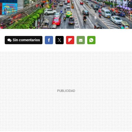
Sin comentarios
FACEBOOK
TWITTER
FLIPBOARD
E-
WHATSAPP
MAIL