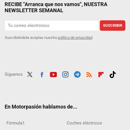
RECIBE "Arranca que nos vamos", NUESTRA
NEWSLETTER SEMANAL
SUSCRIBIR
Suscribiéndote aceptas nuestra
política de privacidad
Síguenos
Twit
Fac
Yout
Inst
Tele
RSS
Flip
Tikt
ter
ebo
ube
agra
gra
boar
ok
ok
m
m
d
En Motorpasión hablamos de...
Fórmula1
Coches eléctricos