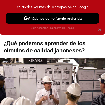
Motorpasión
Contenidos contratados por la
Ya puedes ver más de Motorpasion en Google
marca que se menciona
+info
Añádenos como fuente preferida
Espacio Toyota
Solo necesitas una cuenta de Google
×
¿Qué podemos aprender de los
círculos de calidad japoneses?