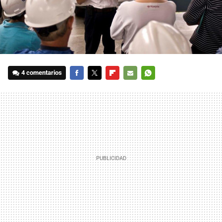
4 comentarios
FACEBOOK
TWITTER
FLIPBOARD
E-
WHATSAPP
MAIL