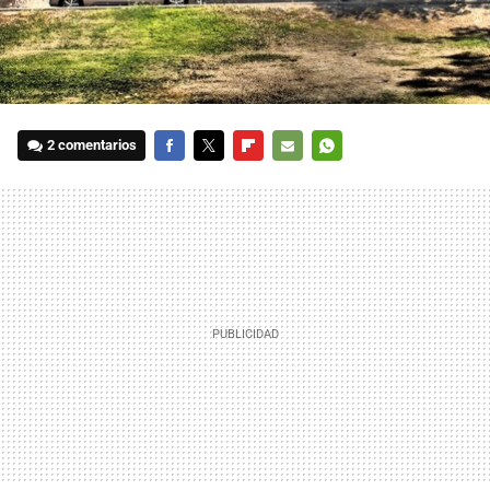
2 comentarios
FACEBOOK
TWITTER
FLIPBOARD
E-
WHATSAPP
MAIL