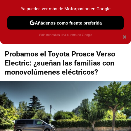
Motorpasión
Contenidos contratados por la
Ya puedes ver más de Motorpasion en Google
marca que se menciona
+info
Añádenos como fuente preferida
Espacio Toyota
Solo necesitas una cuenta de Google
×
Probamos el Toyota Proace Verso
Electric: ¿sueñan las familias con
monovolúmenes eléctricos?