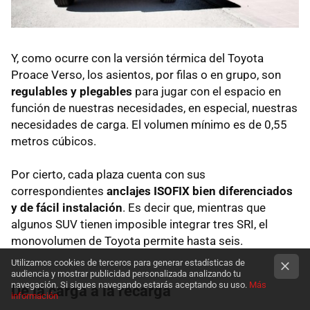
Y, como ocurre con la versión térmica del Toyota
Proace Verso, los asientos, por filas o en grupo, son
regulables y plegables
para jugar con el espacio en
función de nuestras necesidades, en especial, nuestras
necesidades de carga. El volumen mínimo es de 0,55
metros cúbicos.
Por cierto, cada plaza cuenta con sus
correspondientes
anclajes ISOFIX bien diferenciados
y de fácil instalación
.
Es decir que, mientras que
algunos SUV tienen imposible integrar tres SRI, el
monovolumen de Toyota permite hasta seis.
Utilizamos cookies de terceros para generar estadísticas de
audiencia y mostrar publicidad personalizada analizando tu
navegación. Si sigues navegando estarás aceptando su uso.
Más
De la carga a la recarga
información