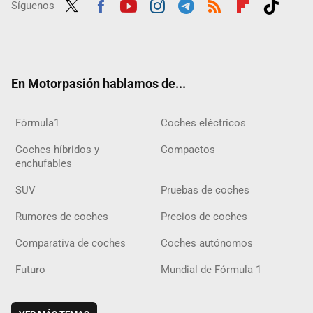
Síguenos
Twit
Fac
Yout
Inst
Tele
RSS
Flip
Tikt
ter
ebo
ube
agra
gra
boar
ok
ok
m
m
d
En Motorpasión hablamos de...
Fórmula1
Coches eléctricos
Coches híbridos y
Compactos
enchufables
SUV
Pruebas de coches
Rumores de coches
Precios de coches
Comparativa de coches
Coches autónomos
Futuro
Mundial de Fórmula 1