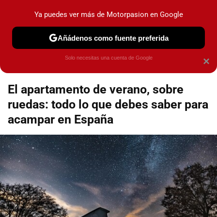
Motorpasión
Contenidos contratados por la
Ya puedes ver más de Motorpasion en Google
marca que se menciona
+info
Añádenos como fuente preferida
Espacio Toyota
Solo necesitas una cuenta de Google
×
El apartamento de verano, sobre
ruedas: todo lo que debes saber para
acampar en España