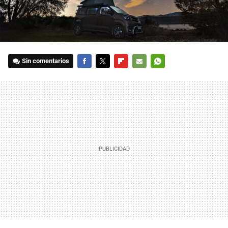
Sin comentarios
FACEBOOK
TWITTER
FLIPBOARD
E-
WHATSAPP
MAIL