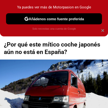
Motorpasión
Contenidos contratados por la
Ya puedes ver más de Motorpasion en Google
marca que se menciona
+info
Añádenos como fuente preferida
Espacio Toyota
Solo necesitas una cuenta de Google
×
¿Por qué este mítico coche japonés
aún no está en España?