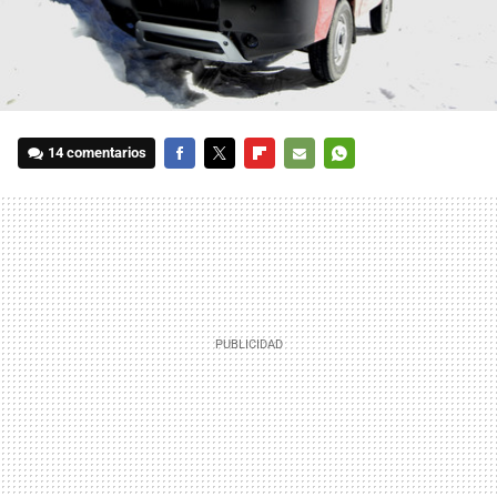
14 comentarios
FACEBOOK
TWITTER
FLIPBOARD
E-
WHATSAPP
MAIL