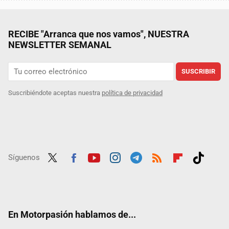
RECIBE "Arranca que nos vamos", NUESTRA
NEWSLETTER SEMANAL
SUSCRIBIR
Suscribiéndote aceptas nuestra
política de privacidad
Síguenos
Twit
Fac
Yout
Inst
Tele
RSS
Flip
Tikt
ter
ebo
ube
agra
gra
boar
ok
ok
m
m
d
En Motorpasión hablamos de...