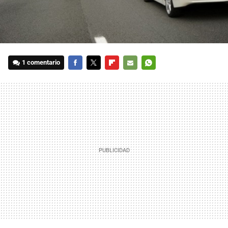
1 comentario
FACEBOOK
TWITTER
FLIPBOARD
E-
WHATSAPP
MAIL