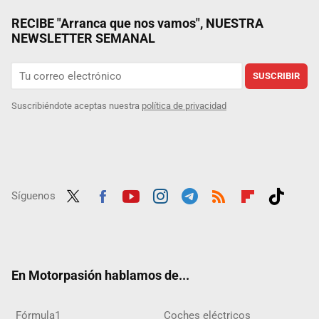
RECIBE "Arranca que nos vamos", NUESTRA
NEWSLETTER SEMANAL
SUSCRIBIR
Suscribiéndote aceptas nuestra
política de privacidad
Síguenos
Twit
Fac
Yout
Inst
Tele
RSS
Flip
Tikt
ter
ebo
ube
agra
gra
boar
ok
ok
m
m
d
En Motorpasión hablamos de...
Fórmula1
Coches eléctricos