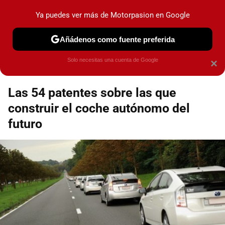
Motorpasión
Contenidos contratados por la
Ya puedes ver más de Motorpasion en Google
marca que se menciona
+info
Añádenos como fuente preferida
Espacio Toyota
Solo necesitas una cuenta de Google
×
Las 54 patentes sobre las que
construir el coche autónomo del
futuro