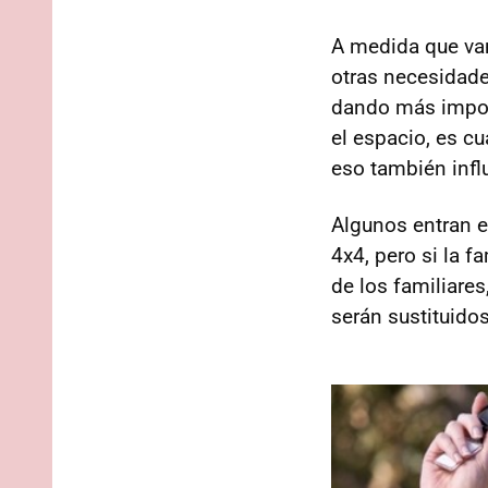
A medida que v
otras necesidade
dando más impor
el espacio, es c
eso también inf
Algunos entran e
4x4, pero si la 
de los familiare
serán sustituido