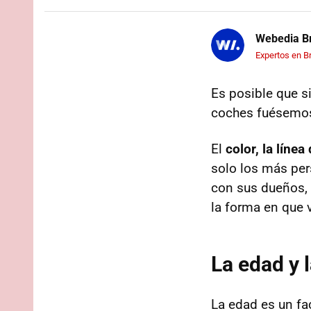
Webedia Br
Expertos en B
Es posible que s
coches fuésemos 
El
color, la líne
solo los más per
con sus dueños, 
la forma en que 
La edad y 
La edad es un fa