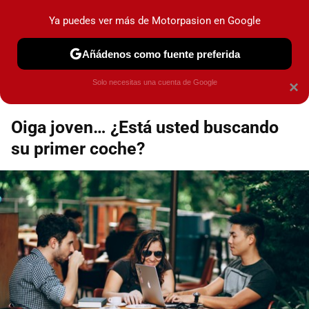
Motorpasión
Contenidos contratados por la
Ya puedes ver más de Motorpasion en Google
marca que se menciona
+info
Añádenos como fuente preferida
Espacio Toyota
Solo necesitas una cuenta de Google
×
Oiga joven… ¿Está usted buscando
su primer coche?