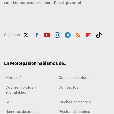
Suscribiéndote aceptas nuestra
política de privacidad
Síguenos
Twit
Fac
Yout
Inst
Tele
RSS
Flip
Tikt
ter
ebo
ube
agra
gra
boar
ok
ok
m
m
d
En Motorpasión hablamos de...
Fórmula1
Coches eléctricos
Coches híbridos y
Compactos
enchufables
SUV
Pruebas de coches
Rumores de coches
Precios de coches