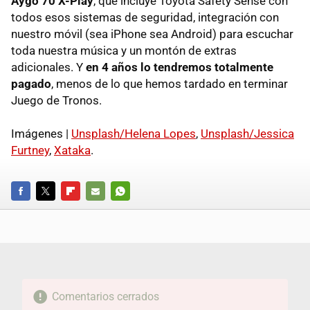
Aygo 70 X-Play
, que incluye Toyota Safety Sense con
todos esos sistemas de seguridad, integración con
nuestro móvil (sea iPhone sea Android) para escuchar
toda nuestra música y un montón de extras
adicionales. Y
en 4 años lo tendremos totalmente
pagado
, menos de lo que hemos tardado en terminar
Juego de Tronos.
Imágenes |
Unsplash/Helena Lopes
,
Unsplash/Jessica
Furtney
,
Xataka
.
FACEBOOK
TWITTER
FLIPBOARD
E-
WHATSAPP
MAIL
Comentarios cerrados