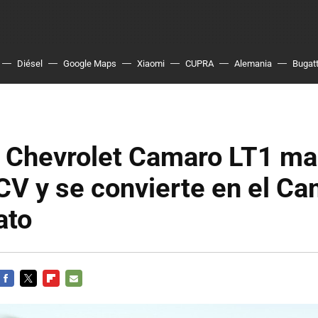
Diésel
Google Maps
Xiaomi
CUPRA
Alemania
Bugatt
o Chevrolet Camaro LT1 ma
CV y se convierte en el C
ato
FACEBOOK
TWITTER
FLIPBOARD
E-
MAIL