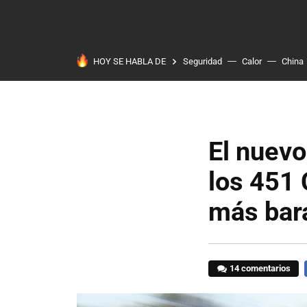
HOY SE HABLA DE
Seguridad
Calor
China
El nuev
los 451 
más bar
14 comentarios