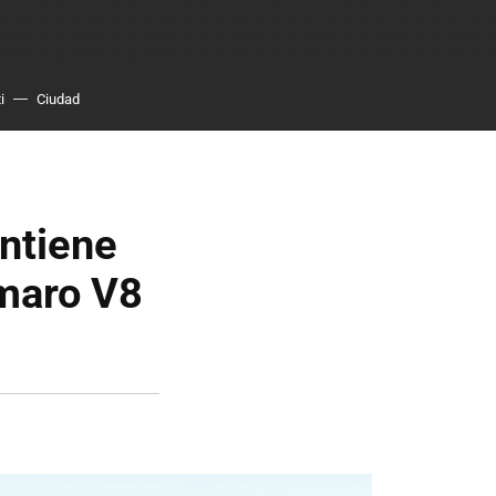
i
Ciudad
ntiene
amaro V8