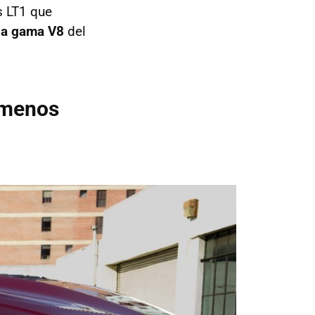
s LT1 que
la gama V8
del
 menos