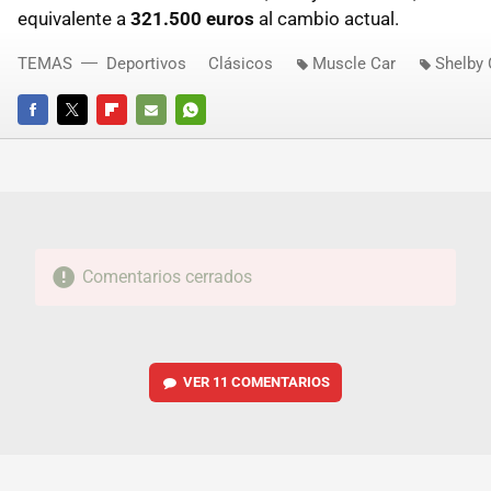
equivalente a
321.500 euros
al cambio actual.
TEMAS
Deportivos
Clásicos
Muscle Car
Shelby
FACEBOOK
TWITTER
FLIPBOARD
E-
WHATSAPP
MAIL
Comentarios cerrados
VER
11 COMENTARIOS