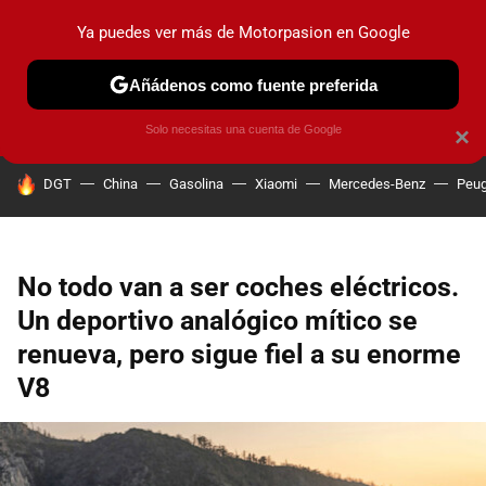
Ya puedes ver más de Motorpasion en Google
PRUEBAS
COCHES ELÉCTRICOS
OBSERVATORIO
F1
Añádenos como fuente preferida
Solo necesitas una cuenta de Google
×
HOY SE HABLA DE
DGT
China
Gasolina
Xiaomi
Mercedes-Benz
Peug
No todo van a ser coches eléctricos.
Un deportivo analógico mítico se
renueva, pero sigue fiel a su enorme
V8