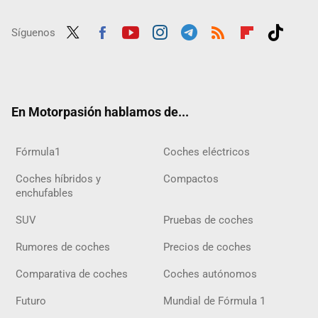
Síguenos
Twit
Fac
Yout
Inst
Tele
RSS
Flip
Tikt
ter
ebo
ube
agra
gra
boar
ok
ok
m
m
d
En Motorpasión hablamos de...
Fórmula1
Coches eléctricos
Coches híbridos y
Compactos
enchufables
SUV
Pruebas de coches
Rumores de coches
Precios de coches
Comparativa de coches
Coches autónomos
Futuro
Mundial de Fórmula 1