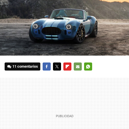
11 comentarios
FACEBOOK
TWITTER
FLIPBOARD
E-
WHATSAPP
MAIL