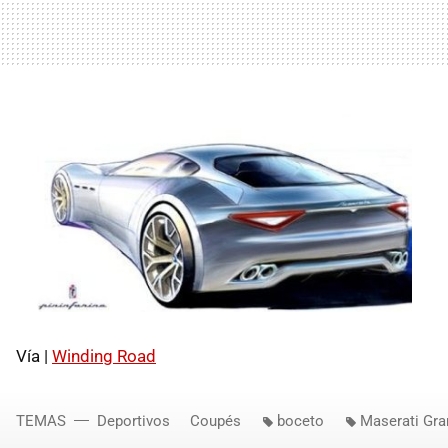
Vía |
Winding Road
TEMAS
Deportivos
Coupés
boceto
Maserati Gr