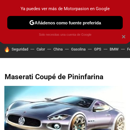
Ya puedes ver más de Motorpasion en Google
PRUEBAS
COCHES ELÉCTRICOS
OBSERVATORIO
F1
Añádenos como fuente preferida
Solo necesitas una cuenta de Google
×
HOY SE HABLA DE
Seguridad
Calor
China
Gasolina
GPS
BMW
F
Maserati Coupé de Pininfarina