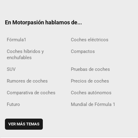
ter
ebo
ube
agra
gra
boar
ok
ok
m
m
d
En Motorpasión hablamos de...
Fórmula1
Coches eléctricos
Coches híbridos y
Compactos
enchufables
SUV
Pruebas de coches
Rumores de coches
Precios de coches
Comparativa de coches
Coches autónomos
Futuro
Mundial de Fórmula 1
VER MÁS TEMAS