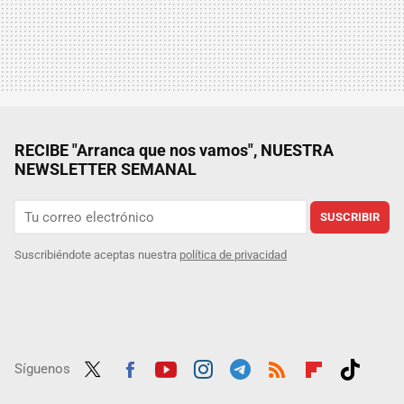
RECIBE "Arranca que nos vamos", NUESTRA
NEWSLETTER SEMANAL
SUSCRIBIR
Suscribiéndote aceptas nuestra
política de privacidad
Síguenos
Twit
Fac
Yout
Inst
Tele
RSS
Flip
Tikt