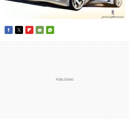
FACEBOOK
TWITTER
FLIPBOARD
E-
WHATSAPP
MAIL