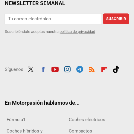
NEWSLETTER SEMANAL
SUSCRIBIR
Suscribiéndote aceptas nuestra
política de privacidad
Síguenos
Twit
Fac
Yout
Inst
Tele
RSS
Flip
Tikt
ter
ebo
ube
agra
gra
boar
ok
ok
m
m
d
En Motorpasión hablamos de...
Fórmula1
Coches eléctricos
Coches híbridos y
Compactos