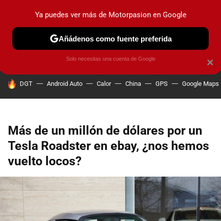
Ya puedes ver más de Motorpasion en Google
PRUEBAS
COCHES ELÉCTRICOS
OBSERVATORIO
F1
Añádenos como fuente preferida
Solo necesitas una cuenta de Google
×
HOY SE HABLA DE
DGT
Android Auto
Calor
China
GPS
Google Maps
Más de un millón de dólares por un
Tesla Roadster en ebay, ¿nos hemos
vuelto locos?