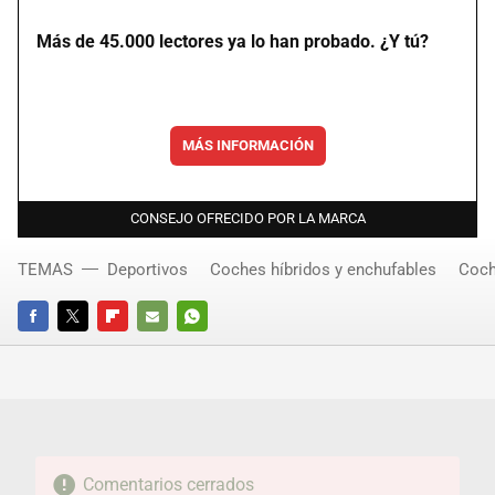
Más de 45.000 lectores ya lo han probado. ¿Y tú?
MÁS INFORMACIÓN
CONSEJO OFRECIDO POR LA MARCA
TEMAS
Deportivos
Coches híbridos y enchufables
Coch
FACEBOOK
TWITTER
FLIPBOARD
E-
WHATSAPP
MAIL
Comentarios cerrados