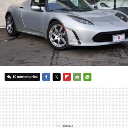
10 comentarios
FACEBOOK
TWITTER
FLIPBOARD
E-
WHATSAPP
MAIL