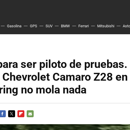
Gasolina
GPS
SUV
BMW
Ferrari
Mitsubishi
Asto
para ser piloto de pruebas. 
o Chevrolet Camaro Z28 en
ring no mola nada
FACEBOOK
TWITTER
FLIPBOARD
E-
MAIL