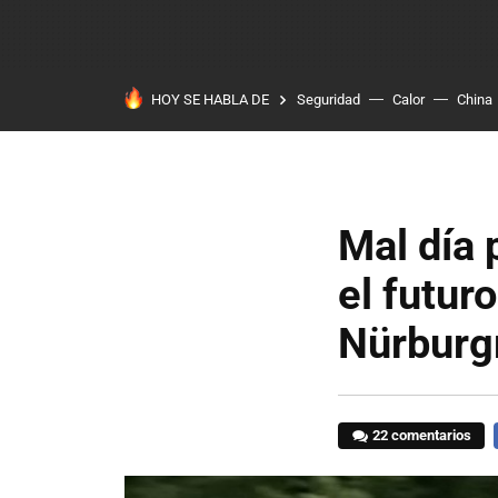
HOY SE HABLA DE
Seguridad
Calor
China
Mal día 
el futur
Nürburg
22 comentarios