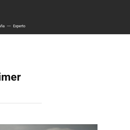
aña
Experto
rimer