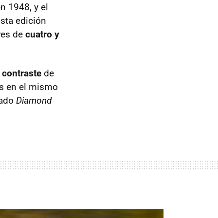
en 1948, y el
esta edición
res de
cuatro y
 contraste
de
s en el mismo
bado
Diamond