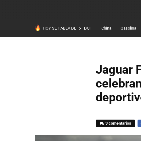
HOY SE HABLA DE
DGT
China
Gasolina
Jaguar 
celebran
deportiv
3 comentarios
F