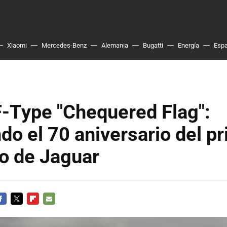
Xiaomi
Mercedes-Benz
Alemania
Bugatti
Energía
Esp
F-Type "Chequered Flag":
do el 70 aniversario del p
o de Jaguar
ACEBOOK
TWITTER
FLIPBOARD
E-
MAIL