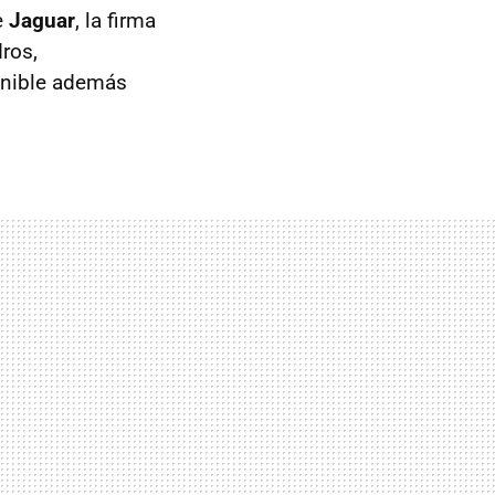
e
Jaguar
, la firma
ros,
ponible además