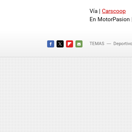
Vía |
Carscoop
En MotorPasion 
TEMAS
Deportiv
FACEBOOK
TWITTER
FLIPBOARD
E-
MAIL