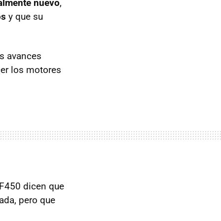
talmente nuevo
,
os
y que su
los avances
cer los motores
l F450 dicen que
rada, pero que