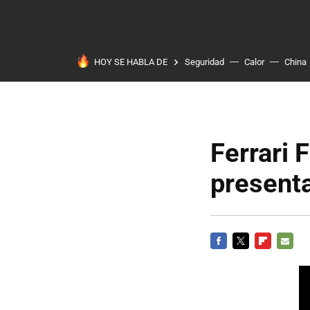
HOY SE HABLA DE
Seguridad
Calor
China
Ferrari 
presenta
FACEBOOK
TWITTER
FLIPBOARD
E-
MAIL