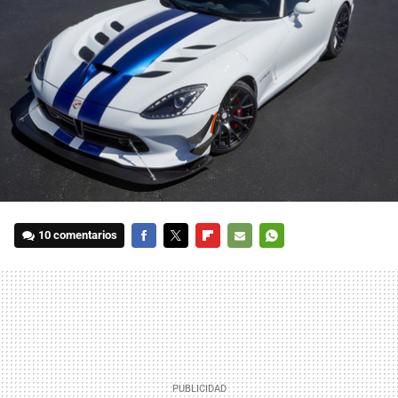
10 comentarios
FACEBOOK
TWITTER
FLIPBOARD
E-
WHATSAPP
MAIL