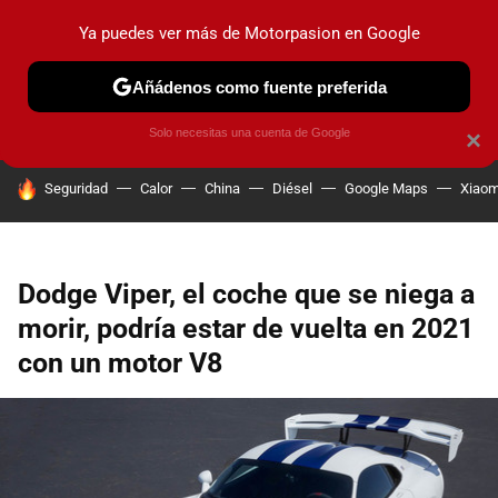
Ya puedes ver más de Motorpasion en Google
PRUEBAS
COCHES ELÉCTRICOS
OBSERVATORIO
F1
Añádenos como fuente preferida
Solo necesitas una cuenta de Google
×
HOY SE HABLA DE
Seguridad
Calor
China
Diésel
Google Maps
Xiaom
Dodge Viper, el coche que se niega a
morir, podría estar de vuelta en 2021
con un motor V8