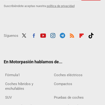
Suscribiéndote aceptas nuestra
política de privacidad
Síguenos
Twit
Fac
Yout
Inst
Tele
RSS
Flip
Tikt
ter
ebo
ube
agra
gra
boar
ok
ok
m
m
d
En Motorpasión hablamos de...
Fórmula1
Coches eléctricos
Coches híbridos y
Compactos
enchufables
SUV
Pruebas de coches