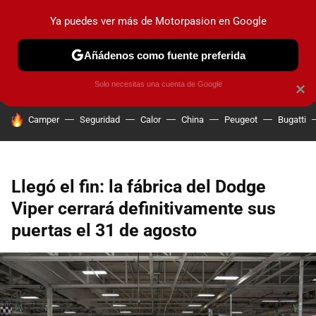
Ya puedes ver más de Motorpasion en Google
PRUEBAS
COCHES ELÉCTRICOS
OBSERVATORIO
F1
Añádenos como fuente preferida
Solo necesitas una cuenta de Google
×
HOY SE HABLA DE
Camper
Seguridad
Calor
China
Peugeot
Bugatti
Llegó el fin: la fábrica del Dodge
Viper cerrará definitivamente sus
puertas el 31 de agosto