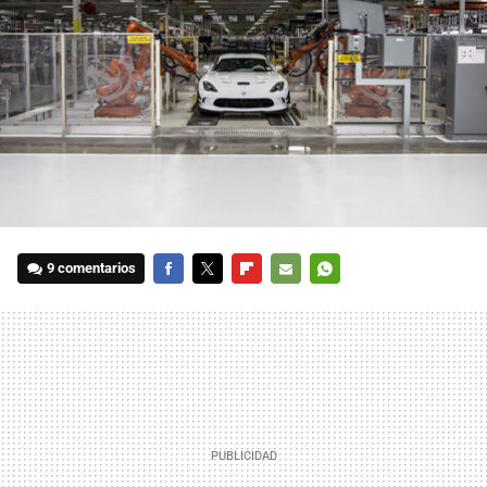
9 comentarios
FACEBOOK
TWITTER
FLIPBOARD
E-
WHATSAPP
MAIL