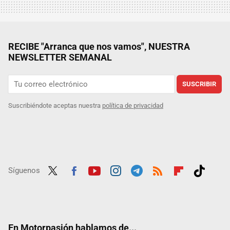
RECIBE "Arranca que nos vamos", NUESTRA
NEWSLETTER SEMANAL
SUSCRIBIR
Suscribiéndote aceptas nuestra
política de privacidad
Síguenos
Twit
Fac
Yout
Inst
Tele
RSS
Flip
Tikt
ter
ebo
ube
agra
gra
boar
ok
ok
m
m
d
En Motorpasión hablamos de...