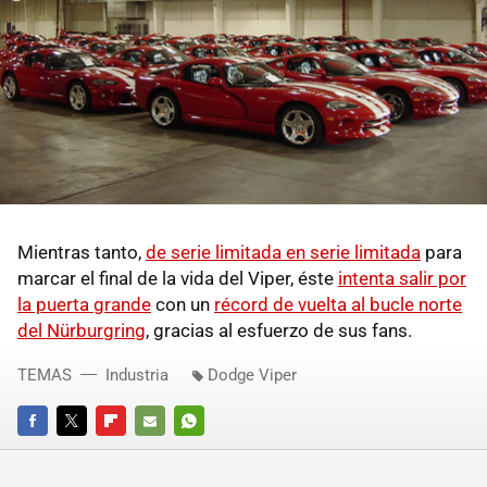
Mientras tanto,
de serie limitada en serie limitada
para
marcar el final de la vida del Viper, éste
intenta salir por
la puerta grande
con un
récord de vuelta al bucle norte
del Nürburgring
, gracias al esfuerzo de sus fans.
TEMAS
Industria
Dodge Viper
FACEBOOK
TWITTER
FLIPBOARD
E-
WHATSAPP
MAIL