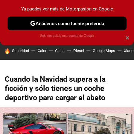
Ya puedes ver más de Motorpasion en Google
MENÚ
NUEVO
Añádenos como fuente preferida
PRUEBAS
COCHES ELÉCTRICOS
OBSERVATORIO
F1
Solo necesitas una cuenta de Google
×
HOY SE HABLA DE
Seguridad
Calor
China
Diésel
Google Maps
Xiaom
Cuando la Navidad supera a la
ficción y sólo tienes un coche
deportivo para cargar el abeto