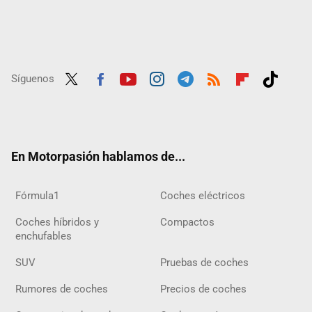
Síguenos
Twit
Fac
Yout
Inst
Tele
RSS
Flip
Tikt
ter
ebo
ube
agra
gra
boar
ok
ok
m
m
d
En Motorpasión hablamos de...
Fórmula1
Coches eléctricos
Coches híbridos y
Compactos
enchufables
SUV
Pruebas de coches
Rumores de coches
Precios de coches