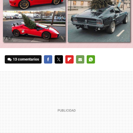
13 comentarios
FACEBOOK
TWITTER
FLIPBOARD
E-
WHATSAPP
MAIL