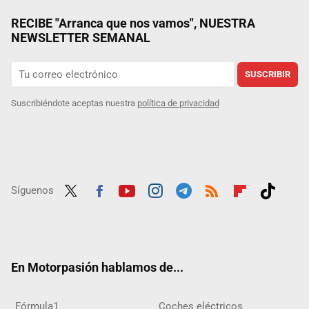
RECIBE "Arranca que nos vamos", NUESTRA
NEWSLETTER SEMANAL
SUSCRIBIR
Suscribiéndote aceptas nuestra
política de privacidad
Síguenos
Twit
Fac
Yout
Inst
Tele
RSS
Flip
Tikt
ter
ebo
ube
agra
gra
boar
ok
ok
m
m
d
En Motorpasión hablamos de...
Fórmula1
Coches eléctricos