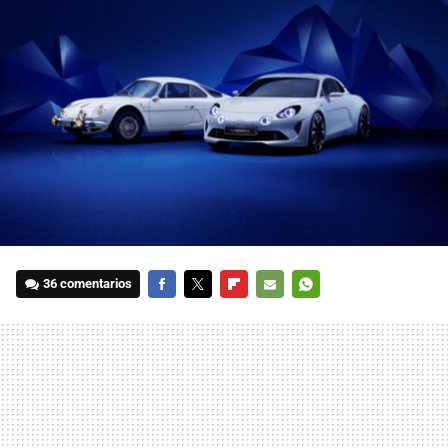
36 comentarios
FACEBOOK
TWITTER
FLIPBOARD
E-
WHATSAPP
MAIL