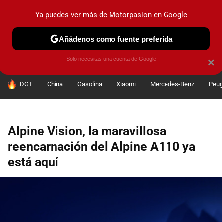
Ya puedes ver más de Motorpasion en Google
PRUEBAS
COCHES ELÉCTRICOS
OBSERVATORIO
F1
Añádenos como fuente preferida
Solo necesitas una cuenta de Google
×
HOY SE HABLA DE
DGT
China
Gasolina
Xiaomi
Mercedes-Benz
Peug
Alpine Vision, la maravillosa
reencarnación del Alpine A110 ya
está aquí