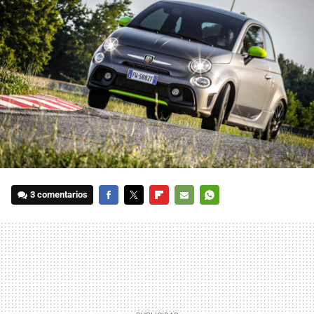
3 comentarios
FACEBOOK
TWITTER
FLIPBOARD
E-
WHATSAPP
MAIL