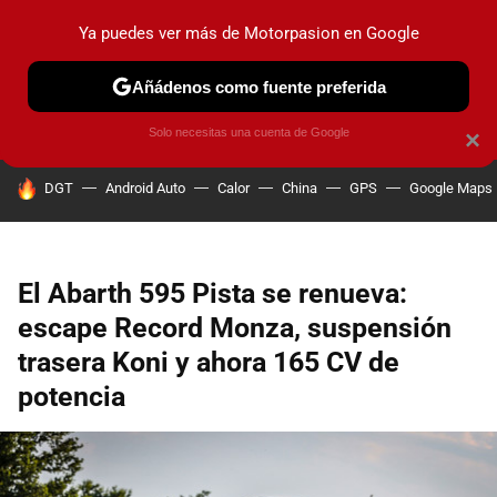
Ya puedes ver más de Motorpasion en Google
PRUEBAS
COCHES ELÉCTRICOS
OBSERVATORIO
F1
Añádenos como fuente preferida
Solo necesitas una cuenta de Google
×
HOY SE HABLA DE
DGT
Android Auto
Calor
China
GPS
Google Maps
El Abarth 595 Pista se renueva:
escape Record Monza, suspensión
trasera Koni y ahora 165 CV de
potencia