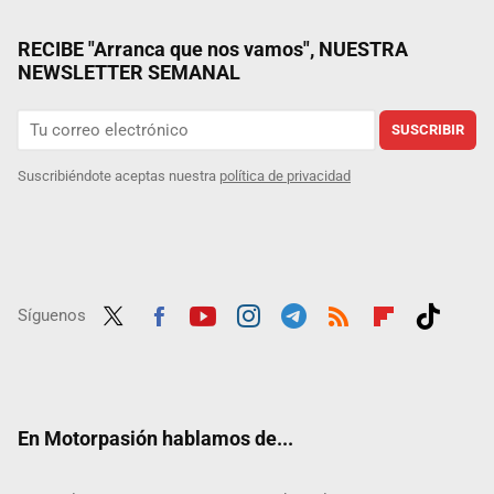
RECIBE "Arranca que nos vamos", NUESTRA
NEWSLETTER SEMANAL
SUSCRIBIR
Suscribiéndote aceptas nuestra
política de privacidad
Síguenos
Twit
Fac
Yout
Inst
Tele
RSS
Flip
Tikt
ter
ebo
ube
agra
gra
boar
ok
ok
m
m
d
En Motorpasión hablamos de...