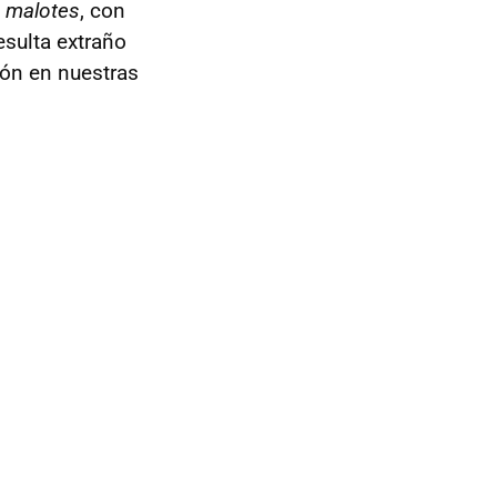
s
malotes
, con
esulta extraño
ón en nuestras