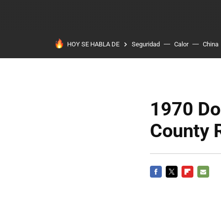
HOY SE HABLA DE
Seguridad
Calor
China
1970 Do
County 
FACEBOOK
TWITTER
FLIPBOARD
E-
MAIL