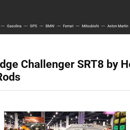
Gasolina
GPS
BMW
Ferrari
Mitsubishi
Aston Martin
dge Challenger SRT8 by H
Rods