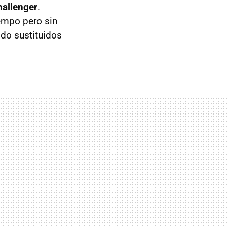
allenger
.
iempo pero sin
ido sustituidos