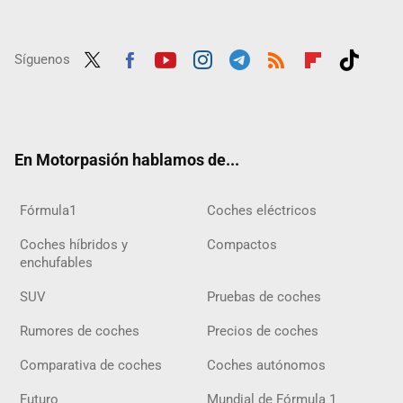
Síguenos
Twit
Fac
Yout
Inst
Tele
RSS
Flip
Tikt
ter
ebo
ube
agra
gra
boar
ok
ok
m
m
d
En Motorpasión hablamos de...
Fórmula1
Coches eléctricos
Coches híbridos y
Compactos
enchufables
SUV
Pruebas de coches
Rumores de coches
Precios de coches
Comparativa de coches
Coches autónomos
Futuro
Mundial de Fórmula 1