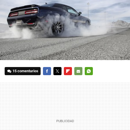
15 comentarios
FACEBOOK
TWITTER
FLIPBOARD
E-
WHATSAPP
MAIL