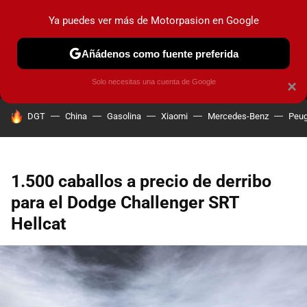
Ya puedes ver más de Motorpasion en Google
MENÚ
NUEVO
Añádenos como fuente preferida
PRUEBAS
COCHES ELÉCTRICOS
OBSERVATORIO
F1
Solo necesitas una cuenta de Google
×
HOY SE HABLA DE
DGT
China
Gasolina
Xiaomi
Mercedes-Benz
Peug
1.500 caballos a precio de derribo
para el Dodge Challenger SRT
Hellcat