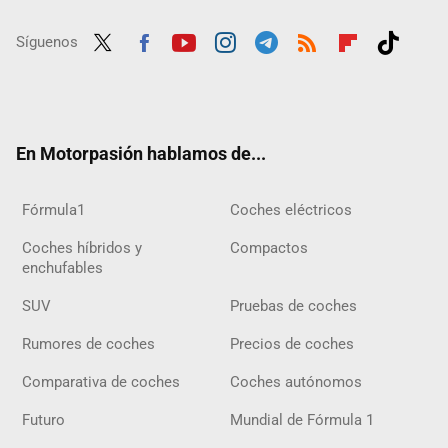
Síguenos
Twit
Fac
Yout
Inst
Tele
RSS
Flip
Tikt
ter
ebo
ube
agra
gra
boar
ok
ok
m
m
d
En Motorpasión hablamos de...
Fórmula1
Coches eléctricos
Coches híbridos y
Compactos
enchufables
SUV
Pruebas de coches
Rumores de coches
Precios de coches
Comparativa de coches
Coches autónomos
Futuro
Mundial de Fórmula 1