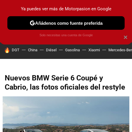
Ya puedes ver más de Motorpasion en Google
PRUEBAS
COCHES ELÉCTRICOS
OBSERVATORIO
F1
Añádenos como fuente preferida
Solo necesitas una cuenta de Google
×
HOY SE HABLA DE
DGT
China
Diésel
Gasolina
Xiaomi
Mercedes-Be
Nuevos BMW Serie 6 Coupé y
Cabrio, las fotos oficiales del restyle