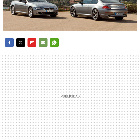
FACEBOOK
TWITTER
FLIPBOARD
E-
WHATSAPP
MAIL