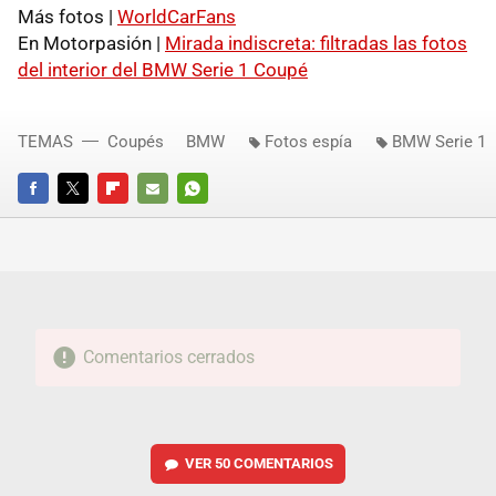
Más fotos |
WorldCarFans
En Motorpasión |
Mirada indiscreta: filtradas las fotos
del interior del BMW Serie 1 Coupé
TEMAS
Coupés
BMW
Fotos espía
BMW Serie 1
FACEBOOK
TWITTER
FLIPBOARD
E-
WHATSAPP
MAIL
Comentarios cerrados
VER
50 COMENTARIOS