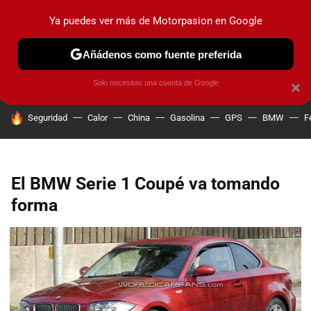
Ya puedes ver más de Motorpasion en Google
PRUEBAS
COCHES ELÉCTRICOS
OBSERVATORIO
F1
Añádenos como fuente preferida
Solo necesitas una cuenta de Google
×
HOY SE HABLA DE
Seguridad
Calor
China
Gasolina
GPS
BMW
F
El BMW Serie 1 Coupé va tomando
forma