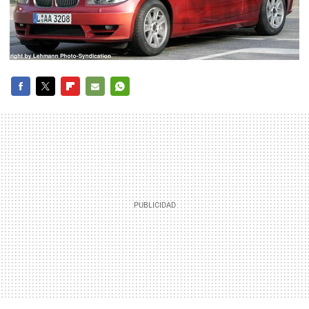
FACEBOOK
TWITTER
FLIPBOARD
E-
WHATSAPP
MAIL