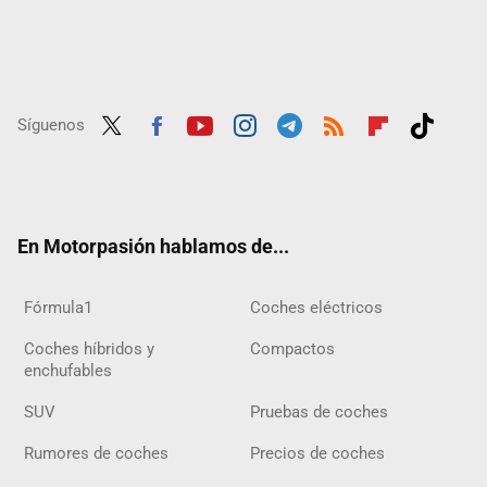
Síguenos
Twit
Fac
Yout
Inst
Tele
RSS
Flip
Tikt
ter
ebo
ube
agra
gra
boar
ok
ok
m
m
d
En Motorpasión hablamos de...
Fórmula1
Coches eléctricos
Coches híbridos y
Compactos
enchufables
SUV
Pruebas de coches
Rumores de coches
Precios de coches