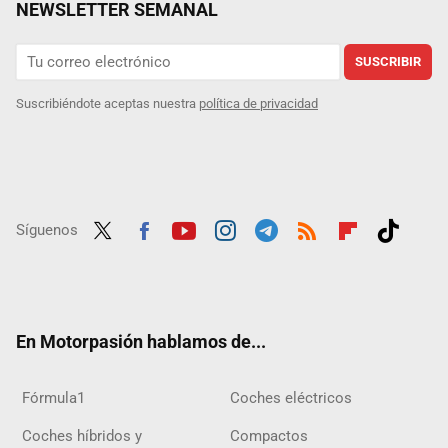
NEWSLETTER SEMANAL
SUSCRIBIR
Suscribiéndote aceptas nuestra
política de privacidad
Síguenos
Twit
Fac
Yout
Inst
Tele
RSS
Flip
Tikt
ter
ebo
ube
agra
gra
boar
ok
ok
m
m
d
En Motorpasión hablamos de...
Fórmula1
Coches eléctricos
Coches híbridos y
Compactos