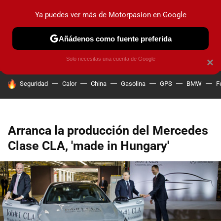
Ya puedes ver más de Motorpasion en Google
PRUEBAS
COCHES ELÉCTRICOS
OBSERVATORIO
F1
Añádenos como fuente preferida
Solo necesitas una cuenta de Google
×
HOY SE HABLA DE
Seguridad
Calor
China
Gasolina
GPS
BMW
F
Arranca la producción del Mercedes
Clase CLA, 'made in Hungary'