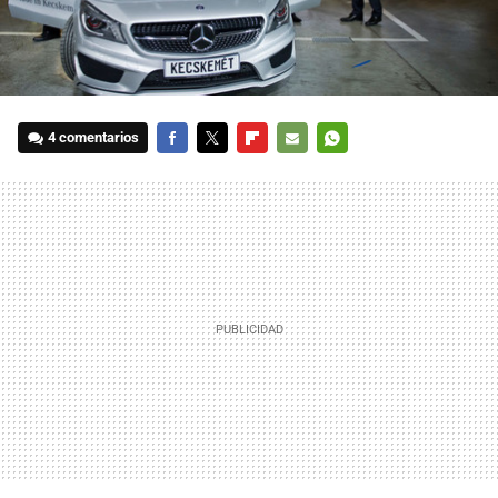
4 comentarios
FACEBOOK
TWITTER
FLIPBOARD
E-
WHATSAPP
MAIL