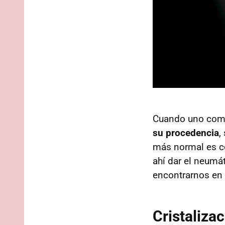
Cuando uno comp
su procedencia
,
más normal es co
ahí dar el neumá
encontrarnos en
Cristaliza