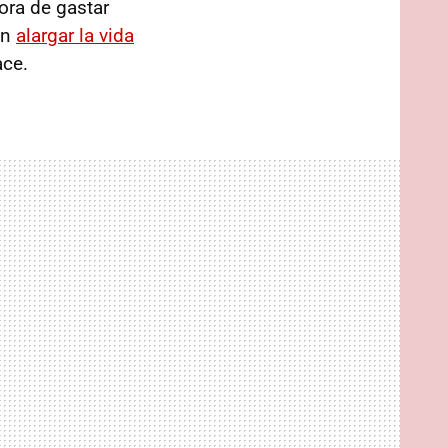
ora de gastar
ún
alargar la vida
ace.