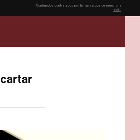
Contenidos contratados por la marca que se menciona
+info
cartar