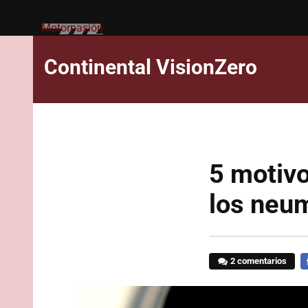
Motorpasión
Continental VisionZero
5 motivo
los neu
2 comentarios
F