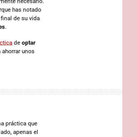
lmente necesario.
orque has notado
final de su vida
es
.
ctica
de
optar
a ahorrar unos
a práctica que
lado, apenas el