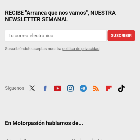
RECIBE "Arranca que nos vamos", NUESTRA
NEWSLETTER SEMANAL
SUSCRIBIR
Suscribiéndote aceptas nuestra
política de privacidad
Síguenos
Twit
Fac
Yout
Inst
Tele
RSS
Flip
Tikt
ter
ebo
ube
agra
gra
boar
ok
ok
m
m
d
En Motorpasión hablamos de...