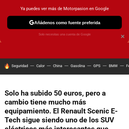
Ya puedes ver más de Motorpasion en Google
Añádenos como fuente preferida
GUÍAS DE COMPRA
OFERTAS DE COCHES
CONSEJOS
Solo necesitas una cuenta de Google
×
HOY SE HABLA DE
Seguridad
Calor
China
Gasolina
GPS
BMW
F
Solo ha subido 50 euros, pero a
cambio tiene mucho más
equipamiento. El Renault Scenic E-
Tech sigue siendo uno de los SUV
eléctricos más interesantes que