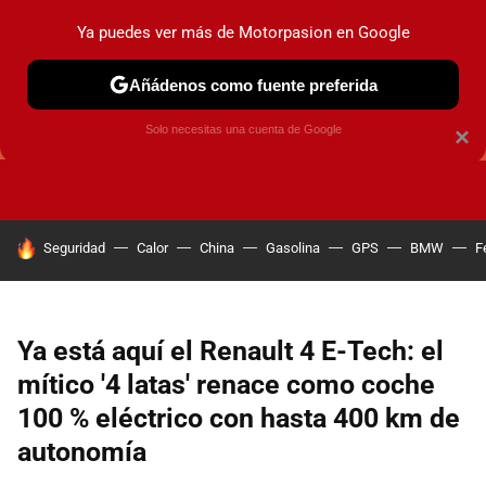
Ya puedes ver más de Motorpasion en Google
Añádenos como fuente preferida
GUÍAS DE COMPRA
OFERTAS DE COCHES
CONSEJOS
Solo necesitas una cuenta de Google
×
HOY SE HABLA DE
Seguridad
Calor
China
Gasolina
GPS
BMW
F
Ya está aquí el Renault 4 E-Tech: el
mítico '4 latas' renace como coche
100 % eléctrico con hasta 400 km de
autonomía