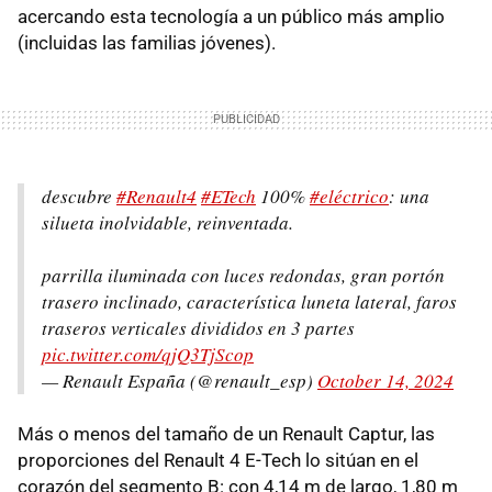
acercando esta tecnología a un público más amplio
(incluidas las familias jóvenes).
descubre
#Renault4
#ETech
100%
#eléctrico
: una
silueta inolvidable, reinventada.​
parrilla iluminada con luces redondas, gran portón
trasero inclinado, característica luneta lateral, faros
traseros verticales divididos en 3 partes
pic.twitter.com/qjQ3TjScop
— Renault España (@renault_esp)
October 14, 2024
Más o menos del tamaño de un Renault Captur, las
proporciones del Renault 4 E-Tech lo sitúan en el
corazón del segmento B: con 4,14 m de largo, 1,80 m