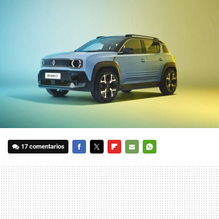
17 comentarios
FACEBOOK
TWITTER
FLIPBOARD
E-
WHATSAPP
MAIL