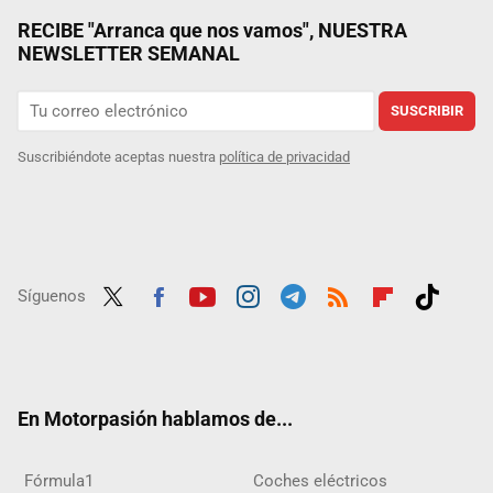
RECIBE "Arranca que nos vamos", NUESTRA
NEWSLETTER SEMANAL
SUSCRIBIR
Suscribiéndote aceptas nuestra
política de privacidad
Síguenos
Twit
Fac
Yout
Inst
Tele
RSS
Flip
Tikt
ter
ebo
ube
agra
gra
boar
ok
ok
m
m
d
En Motorpasión hablamos de...
Fórmula1
Coches eléctricos