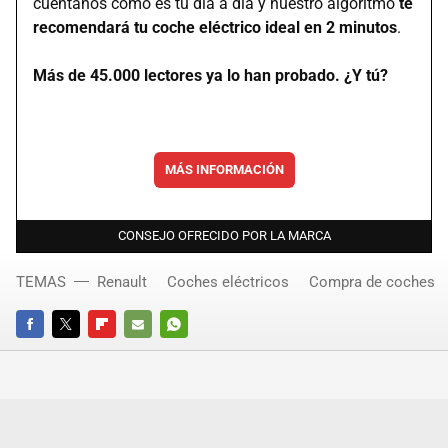
cuéntanos cómo es tu día a día y nuestro algoritmo
te
recomendará tu coche eléctrico ideal en 2 minutos
.
Más de 45.000 lectores ya lo han probado. ¿Y tú?
MÁS INFORMACIÓN
CONSEJO OFRECIDO POR LA MARCA
TEMAS
Renault
Coches eléctricos
Compra de coches
FACEBOOK
TWITTER
FLIPBOARD
E-
WHATSAPP
MAIL