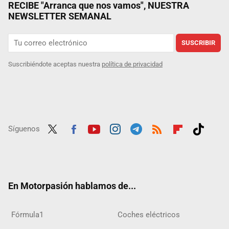
RECIBE "Arranca que nos vamos", NUESTRA
NEWSLETTER SEMANAL
SUSCRIBIR
Suscribiéndote aceptas nuestra
política de privacidad
Síguenos
Twit
Fac
Yout
Inst
Tele
RSS
Flip
Tikt
ter
ebo
ube
agra
gra
boar
ok
ok
m
m
d
En Motorpasión hablamos de...
Fórmula1
Coches eléctricos