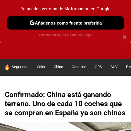
Ya puedes ver más de Motorpasion en Google
Añádenos como fuente preferida
GUÍAS DE COMPRA
OFERTAS DE COCHES
CONSEJOS
Solo necesitas una cuenta de Google
×
HOY SE HABLA DE
Seguridad
Calor
China
Gasolina
GPS
SUV
B
Confirmado: China está ganando
terreno. Uno de cada 10 coches que
se compran en España ya son chinos