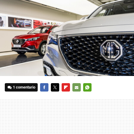
1 comentario
FACEBOOK
TWITTER
FLIPBOARD
E-
WHATSAPP
MAIL