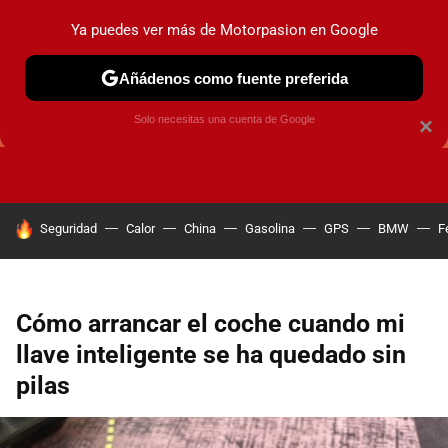
Ya puedes ver más de Motorpasion en Google
Añádenos como fuente preferida
GUÍAS DE COMPRA
OFERTAS DE COCHES
CONSEJOS
Solo necesitas una cuenta de Google
×
HOY SE HABLA DE
Seguridad
Calor
China
Gasolina
GPS
BMW
F
Cómo arrancar el coche cuando mi
llave inteligente se ha quedado sin
pilas