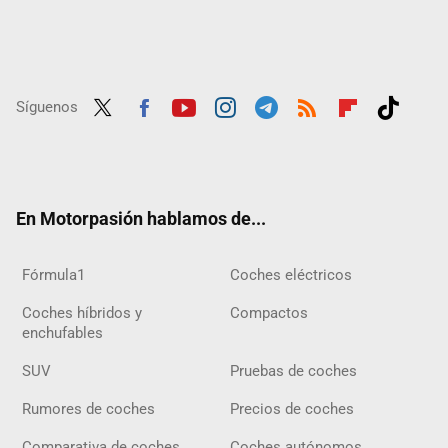
Síguenos
Twit
Fac
Yout
Inst
Tele
RSS
Flip
Tikt
ter
ebo
ube
agra
gra
boar
ok
ok
m
m
d
En Motorpasión hablamos de...
Fórmula1
Coches eléctricos
Coches híbridos y
Compactos
enchufables
SUV
Pruebas de coches
Rumores de coches
Precios de coches
Comparativa de coches
Coches autónomos