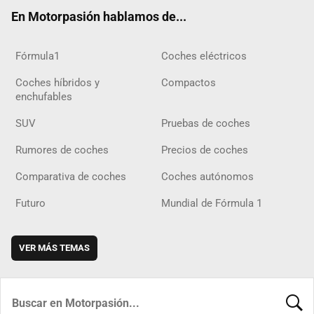
ok
m
m
d
En Motorpasión hablamos de...
Fórmula1
Coches eléctricos
Coches híbridos y
Compactos
enchufables
SUV
Pruebas de coches
Rumores de coches
Precios de coches
Comparativa de coches
Coches autónomos
Futuro
Mundial de Fórmula 1
VER MÁS TEMAS