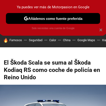
Ya puedes ver más de Motorpasion en Google
PRUEBAS
COCHES ELÉCTRICOS
OBSERVATORIO
F1
Añádenos como fuente preferida
Solo necesitas una cuenta de Google
×
HOY SE HABLA DE
Famosos
Seguridad
Calor
China
Google Maps
Xi
El Škoda Scala se suma al Škoda
Kodiaq RS como coche de policía en
Reino Unido