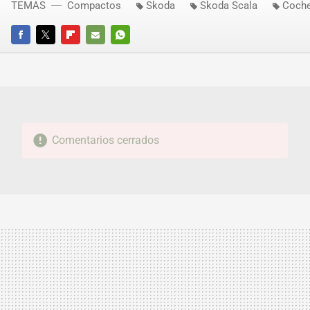
TEMAS
Compactos
Skoda
Skoda Scala
Coche
FACEBOOK
TWITTER
FLIPBOARD
E-
WHATSAPP
MAIL
Comentarios cerrados