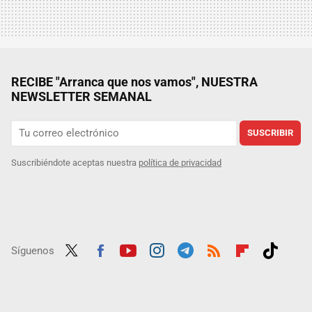
RECIBE "Arranca que nos vamos", NUESTRA
NEWSLETTER SEMANAL
SUSCRIBIR
Suscribiéndote aceptas nuestra
política de privacidad
Síguenos
Twit
Fac
Yout
Inst
Tele
RSS
Flip
Tikt
ter
ebo
ube
agra
gra
boar
ok