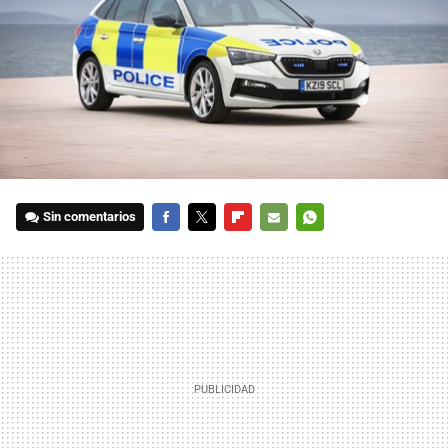
Sin comentarios
FACEBOOK
TWITTER
FLIPBOARD
E-
WHATSAPP
MAIL