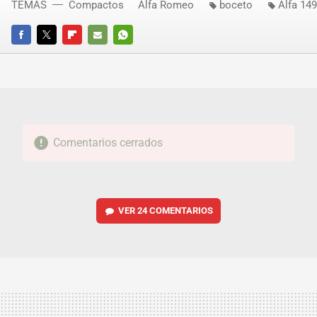
TEMAS
Compactos
Alfa Romeo
boceto
Alfa 149
FACEBOOK
TWITTER
FLIPBOARD
E-
WHATSAPP
MAIL
Comentarios cerrados
VER
24 COMENTARIOS