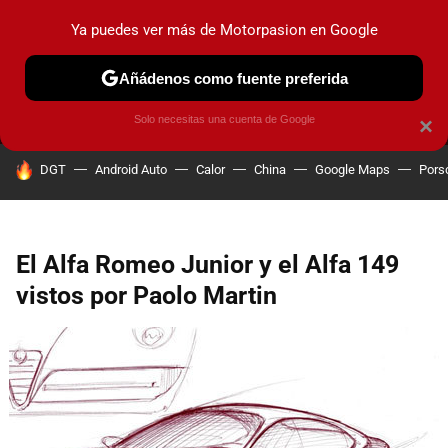
Ya puedes ver más de Motorpasion en Google
MENÚ
NUEVO
Añádenos como fuente preferida
PRUEBAS
COCHES ELÉCTRICOS
OBSERVATORIO
F1
Solo necesitas una cuenta de Google
×
HOY SE HABLA DE
DGT
Android Auto
Calor
China
Google Maps
Pors
El Alfa Romeo Junior y el Alfa 149
vistos por Paolo Martin