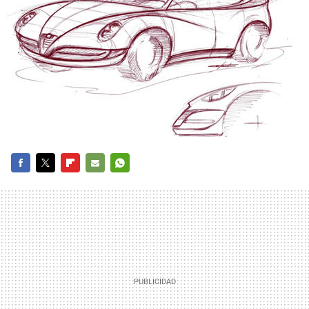
FACEBOOK
TWITTER
FLIPBOARD
E-
WHATSAPP
MAIL