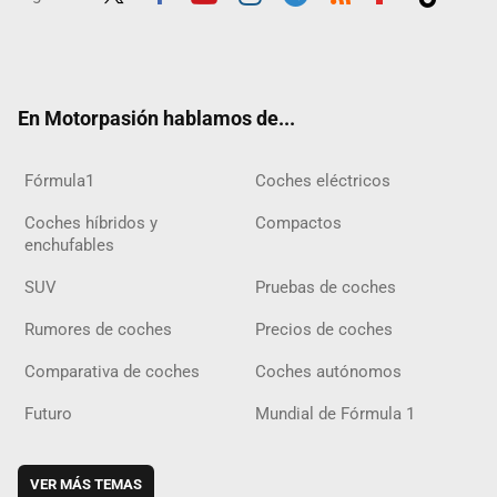
Twit
Fac
Yout
Inst
Tele
RSS
Flip
Tikt
ter
ebo
ube
agra
gra
boar
ok
ok
m
m
d
En Motorpasión hablamos de...
Fórmula1
Coches eléctricos
Coches híbridos y
Compactos
enchufables
SUV
Pruebas de coches
Rumores de coches
Precios de coches
Comparativa de coches
Coches autónomos
Futuro
Mundial de Fórmula 1
VER MÁS TEMAS